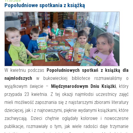
11.05.2026
Popołudniowe spotkania z książką
MOJE KONTO
AKTUALNOŚCI
NASZA OFERTA
NAJBLIŻSZE WYDARZENIA
STREFA WIEDZY O REGIONIE
WYDARZENIA BIEŻĄCE
STREFA KOLORU
WYDARZYŁO SIĘ
W kwietniu podczas
Popołudniowych spotkań z książką dla
najmłodszych
w bukowieckiej bibliotece rozmawialiśmy o
NASZE FILIE
FORMY STAŁE
wyjątkowym święcie –
Międzynarodowym Dniu Książki
, który
POLECANE STRONY
przypada 23 kwietnia. Z tej okazji najmłodsi uczestnicy zajęć
mieli możliwość zapoznania się z najstarszymi zbiorami literatury
WYDARZENIA KULTURALNE
dziecięcej, jak i z najnowszymi, pięknie wydanymi książkami, które
zachwycają. Dzieci chętnie oglądały kolorowe i nowoczesne
FOTO
publikacje, rozmawiały o tym, jak wiele radości daje trzymanie