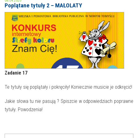
08.04.2020
Poplątane tytuły 2 – MAŁOLATY
MOJE KONTO
AKTUALNOŚCI
NASZA OFERTA
NAJBLIŻSZE WYDARZENIA
STREFA WIEDZY O REGIONIE
WYDARZENIA BIEŻĄCE
STREFA KOLORU
WYDARZYŁO SIĘ
Zadanie 17
NASZE FILIE
FORMY STAŁE
Te tytuły się poplątały i pokręciły! Koniecznie musicie je odkręcić!
POLECANE STRONY
Jakie słowa tu nie pasują ? Spiszcie w odpowiedziach poprawne
tytuły. Powodzenia!
WYDARZENIA KULTURALNE
FOTO