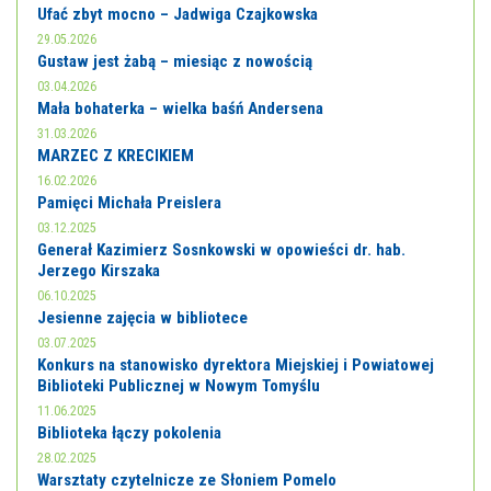
Ufać zbyt mocno – Jadwiga Czajkowska
29.05.2026
Gustaw jest żabą – miesiąc z nowością
03.04.2026
Mała bohaterka – wielka baśń Andersena
31.03.2026
MARZEC Z KRECIKIEM
16.02.2026
Pamięci Michała Preislera
03.12.2025
Generał Kazimierz Sosnkowski w opowieści dr. hab.
Jerzego Kirszaka
06.10.2025
Jesienne zajęcia w bibliotece
03.07.2025
Konkurs na stanowisko dyrektora Miejskiej i Powiatowej
Biblioteki Publicznej w Nowym Tomyślu
11.06.2025
Biblioteka łączy pokolenia
28.02.2025
Warsztaty czytelnicze ze Słoniem Pomelo