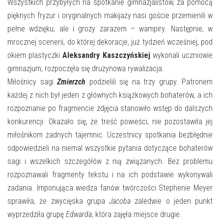
E-INFORMATOR
Wszystkich przybyłych na spotkanie gimnazjalistów, za pomocą
pięknych fryzur i oryginalnych makijaży nasi goście przemienili w
O NAS
pełne wdzięku, ale i grozy zarazem – wampiry. Następnie, w
mrocznej scenerii, do której dekoracje, już tydzień wcześniej, pod
okiem plastyczki
Aleksandry Kaszczyńskiej
wykonali uczniowie
gimnazjum, rozpoczęła się drużynowa rywalizacja.
Miłośnicy sagi
Zmierzch
podzielili się na trzy grupy. Patronem
każdej z nich był jeden z głównych książkowych bohaterów, a ich
rozpoznanie po fragmencie zdjęcia stanowiło wstęp do dalszych
konkurencji. Okazało się, że treść powieści, nie pozostawiła jej
miłośnikom żadnych tajemnic. Uczestnicy spotkania bezbłędnie
odpowiedzieli na niemal wszystkie pytania dotyczące bohaterów
sagi i wszelkich szczegółów z nią związanych. Bez problemu
rozpoznawali fragmenty tekstu i na ich podstawie wykonywali
zadania. Imponująca wiedza fanów twórczości Stephenie Meyer
sprawiła, że zwycięska grupa
Jacoba
zaledwie o jeden punkt
wyprzedziła grupę
Edwarda
, która zajęła miejsce drugie.