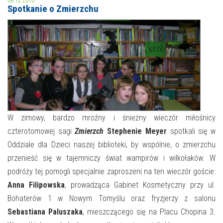
08.12.2010
Spotkanie o Zmierzchu
MOJE KONTO
AKTUALNOŚCI
NASZA OFERTA
NAJBLIŻSZE WYDARZENIA
STREFA WIEDZY O REGIONIE
WYDARZENIA BIEŻĄCE
STREFA KOLORU
WYDARZYŁO SIĘ
W zimowy, bardzo mroźny i śnieżny wieczór miłośnicy
czterotomowej sagi
Zmierzch
Stephenie Meyer
spotkali się w
NASZE FILIE
FORMY STAŁE
Oddziale dla Dzieci naszej biblioteki, by wspólnie, o zmierzchu
POLECANE STRONY
przenieść się w tajemniczy świat wampirów i wilkołaków. W
podróży tej pomogli specjalnie zaproszeni na ten wieczór goście:
WYDARZENIA KULTURALNE
Anna Filipowska
, prowadząca Gabinet Kosmetyczny przy ul.
Bohaterów 1 w Nowym Tomyślu oraz fryzjerzy z salonu
FOTO
Sebastiana Paluszaka
, mieszczącego się na Placu Chopina 3.