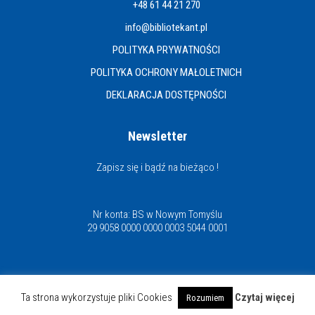
+48 61 44 21 270
info@bibliotekant.pl
POLITYKA PRYWATNOŚCI
POLITYKA OCHRONY MAŁOLETNICH
DEKLARACJA DOSTĘPNOŚCI
Newsletter
Zapisz się i bądź na bieżąco !
Nr konta: BS w Nowym Tomyślu
29 9058 0000 0000 0003 5044 0001
Miejska i Powiatowa Biblioteka Publiczna
Ta strona wykorzystuje pliki Cookies
Czytaj więcej
Rozumiem
© Copyright 2021 | www.bibliotekant.pl