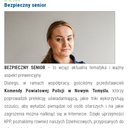
07.02.2024
Bezpieczny senior
MOJE KONTO
AKTUALNOŚCI
NASZA OFERTA
NAJBLIŻSZE WYDARZENIA
STREFA WIEDZY O REGIONIE
WYDARZENIA BIEŻĄCE
STREFA KOLORU
WYDARZYŁO SIĘ
BEZPIECZNY SENIOR
– to wciąż aktualna tematyka i ważny
aspekt prewencyjny.
NASZE FILIE
FORMY STAŁE
Dlatego, w ramach współpracy, gościliśmy przedstawicieli
POLECANE STRONY
Komendy Powiatowej Policji w Nowym Tomyślu
, którzy
poprowadzili prelekcję uświadamiającą, jakie triki wykorzystują
WYDARZENIA KULTURALNE
oszuści, aby wyłudzić pieniądze od osób starszych i na jakie
zagrożenia można natknąć się w Internecie. Dzięki uprzejmości
FOTO
KPP, poznaliśmy również naszych Dzielnicowych, przypisanych do