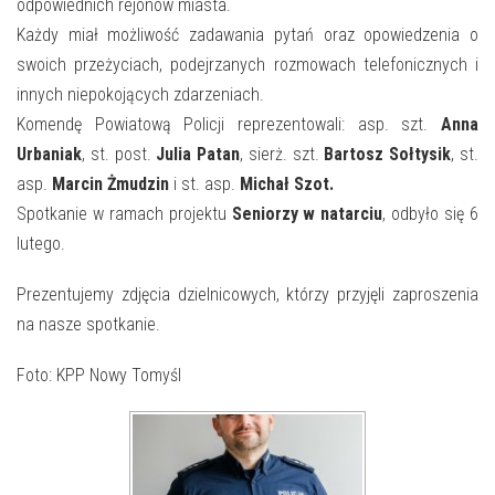
E-INFORMATOR
odpowiednich rejonów miasta.
Każdy miał możliwość zadawania pytań oraz opowiedzenia o
O NAS
swoich przeżyciach, podejrzanych rozmowach telefonicznych i
innych niepokojących zdarzeniach.
Komendę Powiatową Policji reprezentowali: asp. szt.
Anna
Urbaniak
, st. post.
Julia Patan
, sierż. szt.
Bartosz Sołtysik
, st.
asp.
Marcin Żmudzin
i st. asp.
Michał Szot.
Spotkanie w ramach projektu
Seniorzy w natarciu
, odbyło się 6
lutego.
Prezentujemy zdjęcia dzielnicowych, którzy przyjęli zaproszenia
na nasze spotkanie.
Foto: KPP Nowy Tomyśl