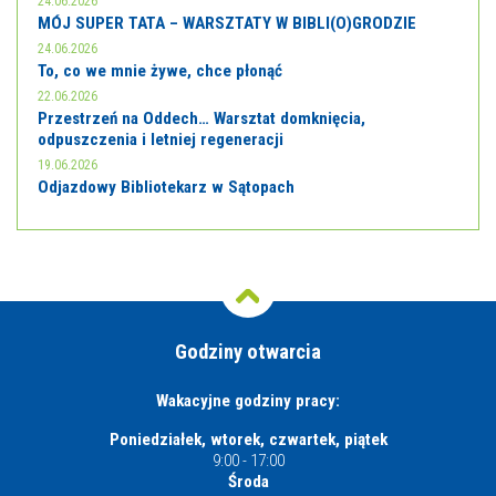
24.06.2026
MÓJ SUPER TATA – WARSZTATY W BIBLI(O)GRODZIE
24.06.2026
To, co we mnie żywe, chce płonąć
22.06.2026
Przestrzeń na Oddech… Warsztat domknięcia,
odpuszczenia i letniej regeneracji
19.06.2026
Odjazdowy Bibliotekarz w Sątopach
Godziny otwarcia
Wakacyjne godziny pracy:
Poniedziałek, wtorek, czwartek, piątek
9:00 - 17:00
Środa