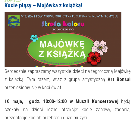
24.04.2023
Kocie pląsy – Majówka z książką!
MOJE KONTO
AKTUALNOŚCI
NASZA OFERTA
NAJBLIŻSZE WYDARZENIA
STREFA WIEDZY O REGIONIE
WYDARZENIA BIEŻĄCE
STREFA KOLORU
WYDARZYŁO SIĘ
Serdecznie zapraszamy wszystkie dzieci na tegoroczną Majówkę
z książką! Tym razem, wraz z grupą artystyczną
Art Bonsai
NASZE FILIE
FORMY STAŁE
przeniesiemy się w koci świat.
POLECANE STRONY
10 maja, godz. 10:00-12:00 w Muszli Koncertowej
będą
WYDARZENIA KULTURALNE
czekały na dzieci liczne atrakcje: kocie zabawy, zadania,
prezentacje kocich przebrań i dużo muzyki.
FOTO