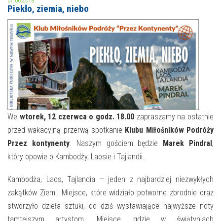
07.06.2018
Piekło, ziemia, niebo
MOJE KONTO
AKTUALNOŚCI
NASZA OFERTA
NAJBLIŻSZE WYDARZENIA
STREFA WIEDZY O REGIONIE
WYDARZENIA BIEŻĄCE
STREFA KOLORU
WYDARZYŁO SIĘ
We
wtorek, 12 czerwca o godz. 18.00
zapraszamy na ostatnie
przed wakacyjną przerwą spotkanie
Klubu Miłośników Podróży
NASZE FILIE
FORMY STAŁE
Przez kontynenty
. Naszym gościem będzie
Marek Pindral
,
POLECANE STRONY
który opowie o Kambodży, Laosie i Tajlandii.
WYDARZENIA KULTURALNE
Kambodża, Laos, Tajlandia – jeden z najbardziej niezwykłych
zakątków Ziemi. Miejsce, które widziało potworne zbrodnie oraz
FOTO
stworzyło dzieła sztuki, do dziś wystawiające najwyższe noty
tamtejszym artystom. Miejsce, gdzie w świątyniach