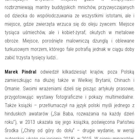
E-INFORMATOR
rozbrzmiewają mantry buddyjskich mnichów, przyzwyczajanych
O NAS
od dziecka do współodczuwania ze wszystkimi istotami, ale i
miejsce, gdzie zwierzęta wrzuca się do oleju żywcem. Miejsce
tysiąca uśmiechów, ale i kobiet-żyraf, okutych w metalowe
obroże. Miejsce, porośnięte malowniczą dżunglą i oblewane
turkusowym morzem, którego fale potrafią jednak w ciągu doby
zabić trzysta tysięcy ludzi…
Marek Pindral
odwiedził kilkadziesiąt krajów, poza Polską
zamieszkując na dłużej także w Wielkiej Brytanii, Chinach i
Omanie. Swoimi wrażeniami dzieli się pisząc artykuły prasowe,
przygotowując wystawy fotograficzne i pokazy multimedialne.
Także książki – przetłumaczył na język polski myśli jednego z
hinduskich awatarów („Sai Baba, rozważania na każdy dzień
roku”), w 2013 ukazała się jego książka, poświęcona Państwu
Środka („Chiny od góry do dołu” – drugie wydanie, w wersji
autorskiej, ukaże się jesienią 2018), w 2015 „W cieniu minaretów.