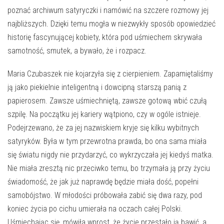
poznać archiwum satyryczki i namówić na szczere rozmowy jej
najbliższych. Dzięki temu mogła w niezwykły sposób opowiedzieć
historię fascynującej kobiety, która pod uśmiechem skrywała
samotność, smutek, a bywało, że i rozpacz.
Maria Czubaszek nie kojarzyła się z cierpieniem. Zapamiętaliśmy
ją jako piekielnie inteligentną i dowcipną starszą panią z
papierosem. Zawsze uśmiechniętą, zawsze gotową wbić czułą
szpilę. Na początku jej kariery wątpiono, czy w ogóle istnieje.
Podejrzewano, że za jej nazwiskiem kryje się kilku wybitnych
satyryków. Była w tym przewrotna prawda, bo ona sama miała
się światu nigdy nie przydarzyć, co wykrzyczała jej kiedyś matka.
Nie miała zresztą nic przeciwko temu, bo trzymała ją przy życiu
świadomość, że jak już naprawdę będzie miała dość, popełni
samobójstwo. W młodości próbowała zabić się dwa razy, pod
koniec życia po cichu umierała na oczach całej Polski.
Uśmiechając się, mówiła wprost, że życie przestało ją bawić, a