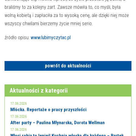
braliśmy to za kolejny żart. Zawsze mówiła to, co myśli, była
wolną kobietą i zapłaciła za to wysoką cenę, ale dzięki niej może
wszyscy chwilami bierzemy życie mniej serio.
źródło opisu:
www.lubimyczytac.pl
powrót do aktualności
Aktualności z kategorii
17.06.2026
Młócka. Reportaże o pracy przyszłości
17.06.2026
After party – Paulina Młynarska, Dorota Wellman
17.06.2026
Włosi robią to lepiej! Kuchnia włoska dla każdego – Bartek