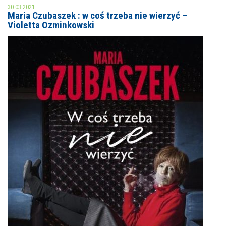
30.03.2021
Maria Czubaszek : w coś trzeba nie wierzyć –
MOJE KONTO
Violetta Ozminkowski
AKTUALNOŚCI
NASZA OFERTA
NAJBLIŻSZE WYDARZENIA
STREFA WIEDZY O REGIONIE
WYDARZENIA BIEŻĄCE
STREFA KOLORU
WYDARZYŁO SIĘ
NASZE FILIE
FORMY STAŁE
POLECANE STRONY
WYDARZENIA KULTURALNE
FOTO