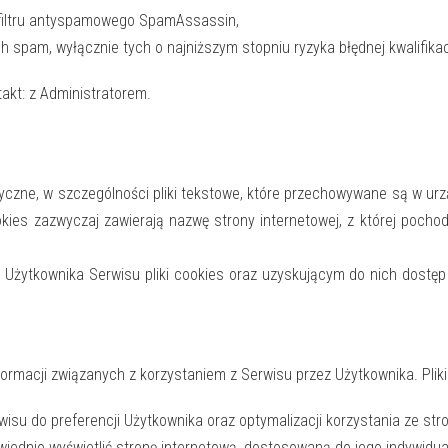
 filtru antyspamowego SpamAssassin,
 spam, wyłącznie tych o najniższym stopniu ryzyka błędnej kwalifikacj
takt: z Administratorem.
matyczne, w szczególności pliki tekstowe, które przechowywane są w 
okies zazwyczaj zawierają nazwę strony internetowej, z której poc
ytkownika Serwisu pliki cookies oraz uzyskującym do nich dostęp j
ormacji związanych z korzystaniem z Serwisu przez Użytkownika. Pliki
su do preferencji Użytkownika oraz optymalizacji korzystania ze stro
iednio wyświetlić stronę internetową, dostosowaną do jego indywidua