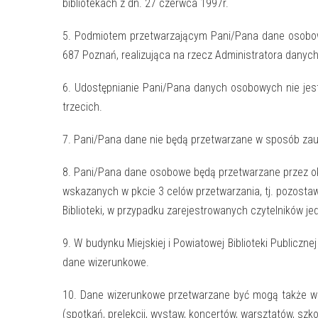
bibliotekach z dn. 27 czerwca 1997r.
5. Podmiotem przetwarzającym Pani/Pana dane osobowe
687 Poznań, realizująca na rzecz Administratora danyc
6. Udostępnianie Pani/Pana danych osobowych nie jes
trzecich.
7. Pani/Pana dane nie będą przetwarzane w sposób zau
8. Pani/Pana dane osobowe będą przetwarzane przez okr
wskazanych w pkcie 3 celów przetwarzania, tj. pozosta
Biblioteki, w przypadku zarejestrowanych czytelników jed
9. W budynku Miejskiej i Powiatowej Biblioteki Publicz
dane wizerunkowe.
10. Dane wizerunkowe przetwarzane być mogą także w zw
(spotkań, prelekcji, wystaw, koncertów, warsztatów, szko