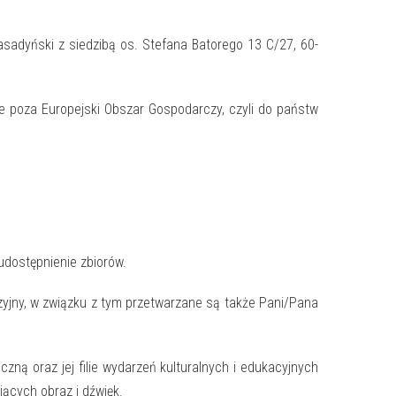
adyński z siedzibą os. Stefana Batorego 13 C/27, 60-
 poza Europejski Obszar Gospodarczy, czyli do państw
 udostępnienie zbiorów.
izyjny, w związku z tym przetwarzane są także Pani/Pana
ną oraz jej filie wydarzeń kulturalnych i edukacyjnych
jących obraz i dźwięk.