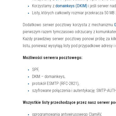
Korzystamy z
domainkeys (DKIM)
i jeśli serwer na
Listy, których całkowity rozmiar przekracza 50 M
Dodatkowo serwer pocztowy korzysta z mechanizmu
pierwszym razem tymczasowo odrzucany z komunikatem: 
Każdy prawdziwy serwer pocztowy ponowi próbę za kilk
listu, ponieważ wysyłają listy pod przypadkowe adresy i 
Możliwości serwera pocztowego:
SPF,
DKIM – domainkeys,
protokół ESMTP (RFC-2821),
szyfrowane połączenia i autentykację: SMTP-AU
Wszystkie listy przechodzące przez nasz serwer p
oprogramowania antywirusowego ClamAV,