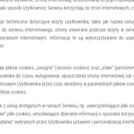
jaki sposób Użytkownicy Serwisu korzystają ze stron internetowych, co
je techniczne dotyczące wizyty użytkownika, takie jak nazwa usł
 do serwisu internetowego, strony otwierane podczas wizyty w serwi
serwisem internetowym. Informacje te są wykorzystywane do uspr
ym.
plików cookies: „sesyjne” (session cookies) oraz „stałe” (persisten
nika do czasu wylogowania, opuszczenia strony internetowej lub w
ońcowym Użytkownika przez czas określony w parametrach plików cook
ików cookies:
anie z usług dostępnych w ramach Serwisu, np. uwierzytelniające plik
e” pliki cookies, umożliwiające zbieranie informacji o sposobie korzy
iętanie” wybranych przez Użytkownika ustawień i personalizację interf