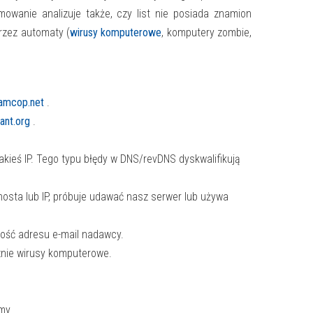
owanie analizuje także, czy list nie posiada znamion
przez automaty (
wirusy komputerowe
, komputery zombie,
pamcop.net
.
rant.org
.
akieś IP. Tego typu błędy w DNS/revDNS dyskwalifikują
hosta lub IP, próbuje udawać nasz serwer lub używa
ność adresu e-mail nadawcy.
znie wirusy komputerowe.
my.