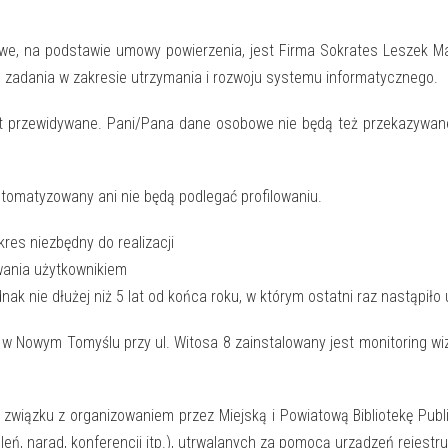
, na podstawie umowy powierzenia, jest Firma Sokrates Leszek Mas
h zadania w zakresie utrzymania i rozwoju systemu informatycznego.
t przewidywane. Pani/Pana dane osobowe nie będą też przekazywane
tomatyzowany ani nie będą podlegać profilowaniu.
es niezbędny do realizacji
wania użytkownikiem
nak nie dłużej niż 5 lat od końca roku, w którym ostatni raz nastąpiło
nej w Nowym Tomyślu przy ul. Witosa 8 zainstalowany jest monitoring w
iązku z organizowaniem przez Miejską i Powiatową Bibliotekę Publicz
leń, narad, konferencji itp.), utrwalanych za pomocą urządzeń rejestru