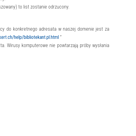
łszowany) to list zostanie odrzucony.
wcy do konkretnego adresata w naszej domenie jest za
ert.ch/help/bibliotekant.pl.html
”
ata. Wirusy komputerowe nie powtarzają próby wysłania