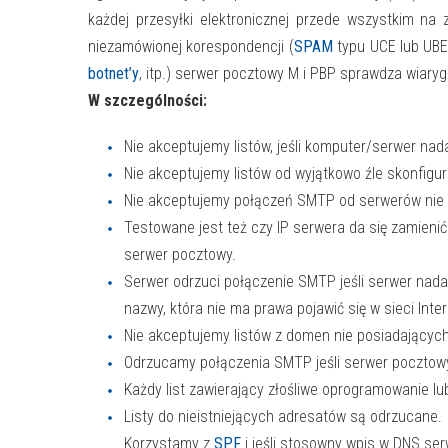
każdej przesyłki elektronicznej przede wszystkim na
niezamówionej korespondencji (
SPAM
typu UCE lub UBE)
botnet’y
, itp.) serwer pocztowy M i PBP sprawdza wiary
W szczególności:
Nie akceptujemy listów, jeśli komputer/serwer nada
Nie akceptujemy listów od wyjątkowo źle skonfig
Nie akceptujemy połączeń SMTP od serwerów nie
Testowane jest też czy IP serwera da się zamienić
serwer pocztowy.
Serwer odrzuci połączenie SMTP jeśli serwer nada
nazwy, która nie ma prawa pojawić się w sieci Inter
Nie akceptujemy listów z domen nie posiadających
Odrzucamy połączenia SMTP jeśli serwer pocztowy
Każdy list zawierający złośliwe oprogramowanie lu
Listy do nieistniejących adresatów są odrzucane.
Korzystamy z
SPF
i jeśli stosowny wpis w DNS ser