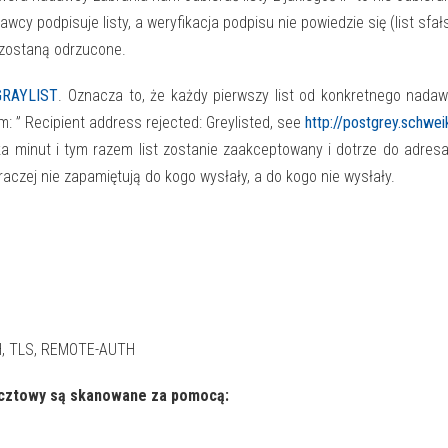
dawcy podpisuje listy, a weryfikacja podpisu nie powiedzie się (list sfa
B zostaną odrzucone.
GRAYLIST
. Oznacza to, że każdy pierwszy list od konkretnego nada
” Recipient address rejected: Greylisted, see
http://postgrey.schweik
a minut i tym razem list zostanie zaakceptowany i dotrze do adres
raczej nie zapamiętują do kogo wysłały, a do kogo nie wysłały.
TH, TLS, REMOTE-AUTH
ocztowy są skanowane za pomocą: