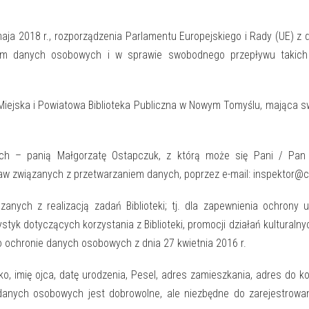
 maja 2018 r., rozporządzenia Parlamentu Europejskiego i Rady (UE) z 
em danych osobowych i w sprawie swobodnego przepływu takich
ejska i Powiatowa Biblioteka Publiczna w Nowym Tomyślu, mająca sw
nych – panią Małgorzatę Ostapczuk, z którą może się Pani / Pa
w związanych z przetwarzaniem danych, poprzez e-mail: inspektor@cbi
nych z realizacją zadań Biblioteki; tj. dla zapewnienia ochrony
yk dotyczących korzystania z Biblioteki, promocji działań kulturalnych 
a o ochronie danych osobowych z dnia 27 kwietnia 2016 r.
o, imię ojca, datę urodzenia, Pesel, adres zamieszkania, adres do ko
 danych osobowych jest dobrowolne, ale niezbędne do zarejestrowan