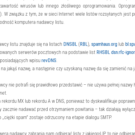
 zawartość wirusów lub innego złośliwego oprogramowania. Oprogram
. W związku z tym, że w sieci Internet wiele listów rozsyłanych jest 
godność komputera nadawcy listu.
wcy listu znajduje się na listach
DNSBL
(
RBL
),
spamhaus.org
lub
bl.s
urowanych serwerów pocztowych na podstawie list
RHSBL
dsn.rfc-igno
 posiadających wpisu
revDNS
.
 na jakąś nazwę, a następnie czy uzyskaną nazwę da się zamienić na j
wcy nie potrafi się prawidłowo przedstawić – nie używa pełnej nazwy 
net.
 rekordu MX lub rekordu A w DNS, ponieważ to dyskwalifikuje popraw
 zacznie nadawać przed otrzymaniem powitania – tak działają wyłąc
b ,,ciężki spam” zostaje odrzucony na etapie dialogu SMTP.
wera nadawcy zabrania nam odbierać listy z jakiegoś IP to nie odbiera