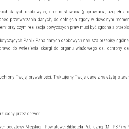
oich danych osobowych, ich sprostowania (poprawiania, uzupełniania,
wobec przetwarzania danych, do cofnięcia zgody w dowolnym mome
iem; przy czym realizacja powyższych praw musi być zgodna z przepi
 dotyczących Pani / Pana danych osobowych narusza przepisy ogóln
u prawo do wniesienia skargi do organu właściwego ds. ochrony d
ochrony Twojej prywatności. Traktujemy Twoje dane z należytą stara
drzucony przez serwer.
rwer pocztowy Miejskiej i Powiatowej Biblioteki Publicznej (M i PB