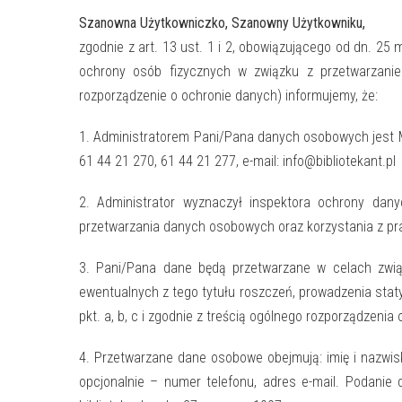
Szanowna Użytkowniczko, Szanowny Użytkowniku,
zgodnie z art. 13 ust. 1 i 2, obowiązującego od dn. 25
ochrony osób fizycznych w związku z przetwarzani
rozporządzenie o ochronie danych) informujemy, że:
1. Administratorem Pani/Pana danych osobowych jest Mi
61 44 21 270, 61 44 21 277, e-mail: info@bibliotekant.pl
2. Administrator wyznaczył inspektora ochrony da
przetwarzania danych osobowych oraz korzystania z pra
3. Pani/Pana dane będą przetwarzane w celach związa
ewentualnych z tego tytułu roszczeń, prowadzenia statyst
pkt. a, b, c i zgodnie z treścią ogólnego rozporządzeni
4. Przetwarzane dane osobowe obejmują: imię i nazwisk
opcjonalnie – numer telefonu, adres e-mail. Podanie