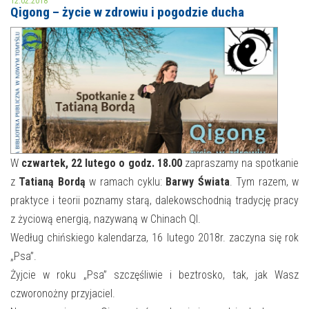
12.02.2018
Qigong – życie w zdrowiu i pogodzie ducha
MOJE KONTO
AKTUALNOŚCI
NASZA OFERTA
NAJBLIŻSZE WYDARZENIA
STREFA WIEDZY O REGIONIE
WYDARZENIA BIEŻĄCE
STREFA KOLORU
WYDARZYŁO SIĘ
W
czwartek, 22 lutego o godz. 18.00
zapraszamy na spotkanie
z
Tatianą Bordą
w ramach cyklu:
Barwy Świata
. Tym razem, w
NASZE FILIE
FORMY STAŁE
praktyce i teorii poznamy starą, dalekowschodnią tradycję pracy
POLECANE STRONY
z życiową energią, nazywaną w Chinach QI.
Według chińskiego kalendarza, 16 lutego 2018r. zaczyna się rok
WYDARZENIA KULTURALNE
„Psa”.
Żyjcie w roku „Psa” szczęśliwie i beztrosko, tak, jak Wasz
FOTO
czworonożny przyjaciel.