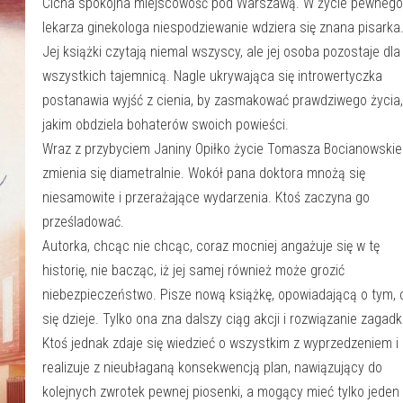
Cicha spokojna miejscowość pod Warszawą. W życie pewnego
lekarza ginekologa niespodziewanie wdziera się znana pisarka
Jej książki czytają niemal wszyscy, ale jej osoba pozostaje dla
wszystkich tajemnicą. Nagle ukrywająca się introwertyczka
postanawia wyjść z cienia, by zasmakować prawdziwego życia,
jakim obdziela bohaterów swoich powieści.
Wraz z przybyciem Janiny Opiłko życie Tomasza Bocianowski
zmienia się diametralnie. Wokół pana doktora mnożą się
niesamowite i przerażające wydarzenia. Ktoś zaczyna go
prześladować.
Autorka, chcąc nie chcąc, coraz mocniej angażuje się w tę
historię, nie bacząc, iż jej samej również może grozić
niebezpieczeństwo. Pisze nową książkę, opowiadającą o tym, 
się dzieje. Tylko ona zna dalszy ciąg akcji i rozwiązanie zagadki
Ktoś jednak zdaje się wiedzieć o wszystkim z wyprzedzeniem i
realizuje z nieubłaganą konsekwencją plan, nawiązujący do
kolejnych zwrotek pewnej piosenki, a mogący mieć tylko jeden