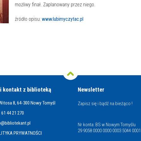
możliwy finał. Zaplanowany przez niego.
źródło opisu:
www.lubimyczytac.pl
i kontakt z biblioteką
Newsletter
 Witosa 8, 64-300 Nowy Tomyśl
Zapisz się i bądź na bieżąco !
 61 44 21 270
o@bibliotekant.pl
Nr konta: BS w Nowym Tomyślu
29 9058 0000 0000 0003 5044 0001
LITYKA PRYWATNOŚCI