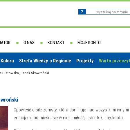
MATOR
O NAS
KONTAKT
MOJE KONTO
 Koloru
Strefa Wiedzy o Regionie
Projekty
Warto przeczy
a Ulatowska, Jacek Skowroński
owroński
Opowieść o sile zemsty, która dominuje nad wszystkimi innymi
emocjami, bo mieści się w niej i miłość, i smutek, i tęsknota.