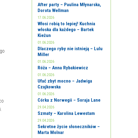
After party – Paulina Młynarska,
.
Dorota Wellman
17.06.2026
Włosi robią to lepiej! Kuchnia
włoska dla każdego – Bartek
Kieżun
01.06.2026
Dlaczego ryby nie istnieją – Lulu
ego
Miller
01.06.2026
Róża – Anna Rybakiewicz
01.06.2026
Ufać zbyt mocno – Jadwiga
Czajkowska
01.06.2026
Córka z Norwegii – Soraja Lane
co
29.04.2026
.
Szmaty – Karolina Lewestam
29.04.2026
Sekretne życie słoneczników –
Marta Molnar