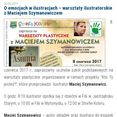
02.06.2017
O emocjach w ilustracjach – warsztaty ilustratorskie
MOJE KONTO
z Maciejem Szymanowiczem
AKTUALNOŚCI
8
NASZA OFERTA
NAJBLIŻSZE WYDARZENIA
STREFA WIEDZY O REGIONIE
WYDARZENIA BIEŻĄCE
STREFA KOLORU
WYDARZYŁO SIĘ
NASZE FILIE
FORMY STAŁE
czerwca 2017 r., zapraszamy uczniów szkół podstawowych na
warsztaty plastyczne organizowane w ramach projektu “Kto Ty
POLECANE STRONY
jesteś?”, które przeprowadzi ilustrator
Maciej Szymanowicz.
WYDARZENIA KULTURALNE
O godz. 8:10 ilustrator spotka się z dziećmi w Filii w Jastrzębsku
Starym, o 10:00 w Filii w Wytomyślu, o 12:00 w Strefie Koloru.
FOTO
Maciej Szymanowicz
– autor okładek oraz ilustracji do książek