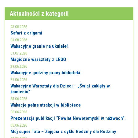
E-INFORMATOR
Aktualności z kategorii
O NAS
03.08.2026
Safari z origami
03.08.2026
Wakacyjne granie na ukulele!
01.07.2026
Magiczne warsztaty z LEGO
29.06.2026
Wakacyjne godziny pracy biblioteki
29.06.2026
Wakacyjne Warsztaty dla Dzieci – „Świat zaklęty w
kamieniu”
25.06.2026
Wakacje pełne atrakcji w bibliotece
08.06.2026
Prezentacja publikacji “Powiat Nowotomyski w nazwach”.
08.06.2026
Mój super Tata – Zajęcia z cyklu Godziny dla Rodziny