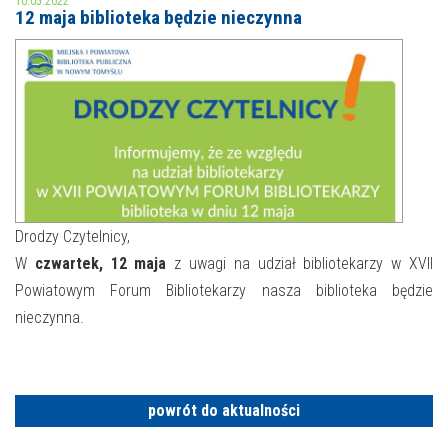
10.05.2022
12 maja biblioteka będzie nieczynna
MOJE KONTO
AKTUALNOŚCI
NASZA OFERTA
NAJBLIŻSZE WYDARZENIA
STREFA WIEDZY O REGIONIE
WYDARZENIA BIEŻĄCE
STREFA KOLORU
WYDARZYŁO SIĘ
Drodzy Czytelnicy,
W
czwartek, 12 maja
z uwagi na udział bibliotekarzy w XVII
NASZE FILIE
FORMY STAŁE
Powiatowym Forum Bibliotekarzy nasza biblioteka będzie
POLECANE STRONY
nieczynna.
WYDARZENIA KULTURALNE
FOTO
powrót do aktualności