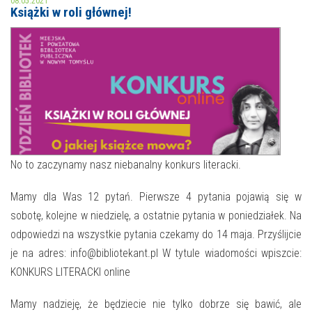
08.05.2021
Książki w roli głównej!
MOJE KONTO
AKTUALNOŚCI
NASZA OFERTA
NAJBLIŻSZE WYDARZENIA
STREFA WIEDZY O REGIONIE
WYDARZENIA BIEŻĄCE
STREFA KOLORU
WYDARZYŁO SIĘ
No to zaczynamy nasz niebanalny konkurs literacki.
NASZE FILIE
FORMY STAŁE
Mamy dla Was 12 pytań. Pierwsze 4 pytania pojawią się w
sobotę, kolejne w niedzielę, a ostatnie pytania w poniedziałek. Na
POLECANE STRONY
odpowiedzi na wszystkie pytania czekamy do 14 maja. Przyślijcie
WYDARZENIA KULTURALNE
je na adres: info@bibliotekant.pl W tytule wiadomości wpiszcie:
KONKURS LITERACKI online
FOTO
Mamy nadzieję, że będziecie nie tylko dobrze się bawić, ale