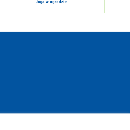
Joga w ogrodzie
© Copyright 2021 | www.bibliotekant.pl