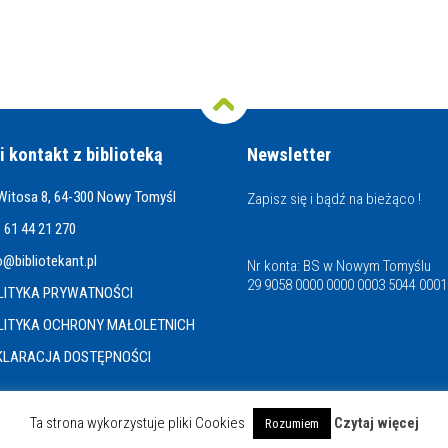
i kontakt z biblioteką
Newsletter
 Witosa 8, 64-300 Nowy Tomyśl
Zapisz się i bądź na bieżąco !
 61 44 21 270
o@bibliotekant.pl
Nr konta: BS w Nowym Tomyślu
29 9058 0000 0000 0003 5044 0001
LITYKA PRYWATNOŚCI
LITYKA OCHRONY MAŁOLETNICH
KLARACJA DOSTĘPNOŚCI
Ta strona wykorzystuje pliki Cookies
Czytaj więcej
Rozumiem