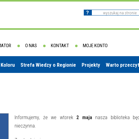
MATOR
O NAS
KONTAKT
MOJE KONTO
 Koloru
Strefa Wiedzy o Regionie
Projekty
Warto przeczy
Informujemy, że we wtorek
2 maja
nasza biblioteka będ
nieczynna.