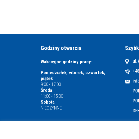
Godziny otwarcia
Szybk
ul.
Wakacyjne godziny pracy:
+48
Poniedziałek, wtorek, czwartek,
piątek
inf
9:00 - 17:00
Środa
PO
11:00 - 15:00
PO
Sobota
NIECZYNNE
DE
Miejska i Powiatowa Biblioteka Publiczna