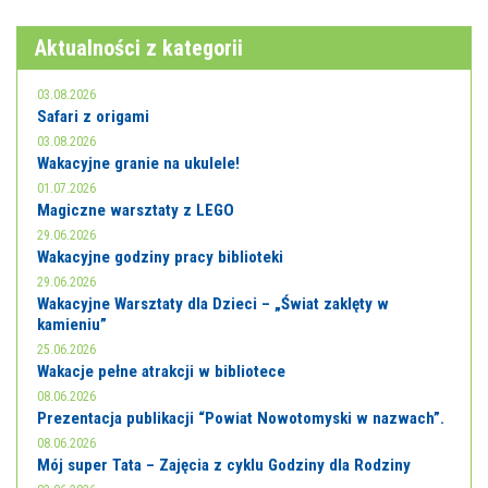
E-INFORMATOR
Aktualności z kategorii
O NAS
03.08.2026
Safari z origami
03.08.2026
Wakacyjne granie na ukulele!
01.07.2026
Magiczne warsztaty z LEGO
29.06.2026
Wakacyjne godziny pracy biblioteki
29.06.2026
Wakacyjne Warsztaty dla Dzieci – „Świat zaklęty w
kamieniu”
25.06.2026
Wakacje pełne atrakcji w bibliotece
08.06.2026
Prezentacja publikacji “Powiat Nowotomyski w nazwach”.
08.06.2026
Mój super Tata – Zajęcia z cyklu Godziny dla Rodziny