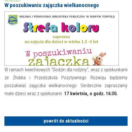
04.04.2025
W poszukiwaniu zajączka wielkanocnego
MOJE KONTO
AKTUALNOŚCI
NASZA OFERTA
NAJBLIŻSZE WYDARZENIA
STREFA WIEDZY O REGIONIE
WYDARZENIA BIEŻĄCE
STREFA KOLORU
WYDARZYŁO SIĘ
W ramach kwietniowych “Godzin dla rodziny”, wraz z opiekunkami
ze Żłobka i Przedszkola Pozytywnego Rozwoju będziemy
NASZE FILIE
FORMY STAŁE
poszukiwać zajączka wielkanocnego. Serdecznie zapraszamy
POLECANE STRONY
małe dzieci wraz z opiekunami
17 kwietnia, o godz. 16:30.
WYDARZENIA KULTURALNE
FOTO
powrót do aktualności