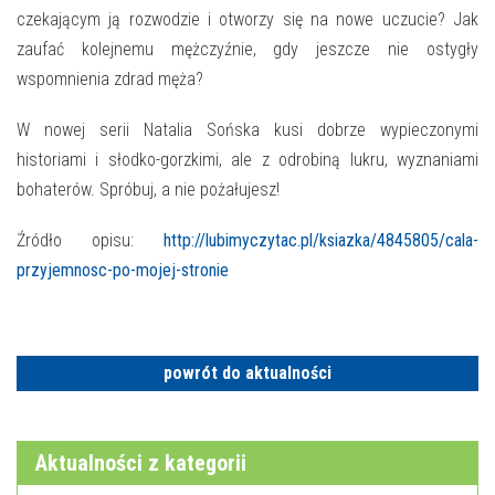
E-INFORMATOR
czekającym ją rozwodzie i otworzy się na nowe uczucie? Jak
zaufać kolejnemu mężczyźnie, gdy jeszcze nie ostygły
O NAS
wspomnienia zdrad męża?
W nowej serii Natalia Sońska kusi dobrze wypieczonymi
historiami i słodko-gorzkimi, ale z odrobiną lukru, wyznaniami
bohaterów. Spróbuj, a nie pożałujesz!
Źródło opisu:
http://lubimyczytac.pl/ksiazka/4845805/cala-
przyjemnosc-po-mojej-stronie
powrót do aktualności
Aktualności z kategorii