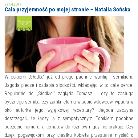
29.04.2019
Cała przyjemność po mojej stronie – Natalia Sońska
MOJE KONTO
AKTUALNOŚCI
NASZA OFERTA
NAJBLIŻSZE WYDARZENIA
STREFA WIEDZY O REGIONIE
WYDARZENIA BIEŻĄCE
STREFA KOLORU
WYDARZYŁO SIĘ
W cukierni „Słodka” już od progu pachnie wanilią i sernikiem.
NASZE FILIE
FORMY STAŁE
Jagoda piecze i ozdabia słodkości, wkładając w to całe serce.
Regularnie do „Słodkiej” zagląda Tomasz – czy to zasługa
POLECANE STRONY
pysznego sernika, czy zamkniętemu w sobie wdowcowi wpadła w
WYDARZENIA KULTURALNE
oko autorka jego wyjątkowej receptury? Jagoda zaczyna
dostrzegać, że łączy ją z sympatycznym Tomkiem podobne
FOTO
poczucie humoru, a tematów do rozmów nigdy nie brakuje. Czy
dzięki pogawędkom przy ciastku kobieta przestanie myśleć o