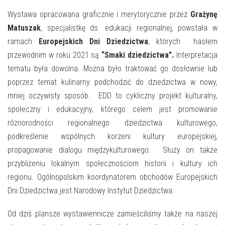
E-INFORMATOR
Wystawa opracowana graficznie i merytorycznie przez
Grażynę
O NAS
Matuszak
, specjalistkę ds. edukacji regionalnej, powstała w
ramach
Europejskich Dni Dziedzictwa
, których hasłem
przewodnim w roku 2021 są
“Smaki dziedzictwa”.
Interpretacja
tematu była dowolna. Można było traktować go dosłownie lub
poprzez temat kulinarny podchodzić do dziedzictwa w nowy,
mniej oczywisty sposób. EDD to cykliczny projekt kulturalny,
społeczny i edukacyjny, którego celem jest promowanie
różnorodności regionalnego dziedzictwa kulturowego,
podkreślenie wspólnych korzeni kultury europejskiej,
propagowanie dialogu międzykulturowego. Służy on także
przybliżeniu lokalnym społecznościom historii i kultury ich
regionu. Ogólnopolskim koordynatorem obchodów Europejskich
Dni Dziedzictwa jest Narodowy Instytut Dziedzictwa.
Od dziś plansze wystawiennicze zamieściliśmy także na naszej