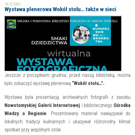
10.12.2021
Wystawa plenerowa Wokół stołu… także w sieci
MOJE KONTO
AKTUALNOŚCI
NASZA OFERTA
NAJBLIŻSZE WYDARZENIA
STREFA WIEDZY O REGIONIE
WYDARZENIA BIEŻĄCE
STREFA KOLORU
WYDARZYŁO SIĘ
Jeszcze z początkiem grudnia, przed naszą biblioteką, można
NASZE FILIE
FORMY STAŁE
było zobaczyć wystawę plenerową
“Wokół stołu…”.
POLECANE STRONY
Wystawa była prezentacją archiwalnych fotografii z zasobu
Nowotomyskiej Galerii Internetowej
i bibliotecznego
Ośrodka
WYDARZENIA KULTURALNE
Wiedzy o Regionie
. Prezentowany materiał nawiązywał do
FOTO
lokalnych tradycji kulinarnych i ukazywał różnorodny klimat
spotkań przy wspólnym stole.