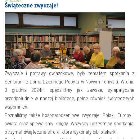
04.12.2024
Świąteczne zwyczaje!
MOJE KONTO
AKTUALNOŚCI
NASZA OFERTA
NAJBLIŻSZE WYDARZENIA
STREFA WIEDZY O REGIONIE
WYDARZENIA BIEŻĄCE
STREFA KOLORU
WYDARZYŁO SIĘ
Zwyczaje i potrawy gwiazdkowe, były tematem spotkania z
Seniorami z Domu Dziennego Pobytu w Nowym Tomyślu. W dniu
NASZE FILIE
FORMY STAŁE
3 grudnia 2024r., spędziliśmy jak zawsze, sympatyczne
POLECANE STRONY
przedpołudnie w naszej bibliotece, pełne również świątecznych
wspomnień.
WYDARZENIA KULTURALNE
Poznaliśmy także bożonarodzeniowe zwyczaje: Polski, Europy i
świata oraz śpiewaliśmy kolędy. Wszyscy uczestnicy spotkania,
FOTO
otrzymali świąteczne stroiki, które wykonały bibliotekarki.