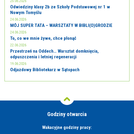
25.06.2026
Odwiedziny klasy 2b ze Szkoły Podstawowej nr 1 w
Nowym Tomyślu
24.06.2026
MÓJ SUPER TATA – WARSZTATY W BIBLI(O)GRODZIE
24.06.2026
To, co we mnie żywe, chce płonąć
22.06.2026
Przestrzeń na Oddech… Warsztat domknięcia,
odpuszczenia i letniej regeneracji
19.06.2026
Odjazdowy Bibliotekarz w Sątopach
Godziny otwarcia
Wakacyjne godziny pracy: