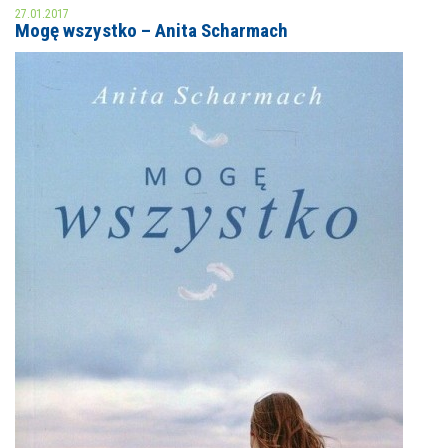
27.01.2017
Mogę wszystko – Anita Scharmach
MOJE KONTO
AKTUALNOŚCI
NASZA OFERTA
NAJBLIŻSZE WYDARZENIA
STREFA WIEDZY O REGIONIE
WYDARZENIA BIEŻĄCE
STREFA KOLORU
WYDARZYŁO SIĘ
NASZE FILIE
FORMY STAŁE
POLECANE STRONY
WYDARZENIA KULTURALNE
FOTO