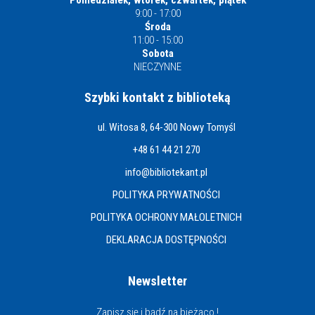
Poniedziałek, wtorek, czwartek, piątek
9:00 - 17:00
Środa
11:00 - 15:00
Sobota
NIECZYNNE
Szybki kontakt z biblioteką
ul. Witosa 8, 64-300 Nowy Tomyśl
+48 61 44 21 270
info@bibliotekant.pl
POLITYKA PRYWATNOŚCI
POLITYKA OCHRONY MAŁOLETNICH
DEKLARACJA DOSTĘPNOŚCI
Newsletter
Zapisz się i bądź na bieżąco !