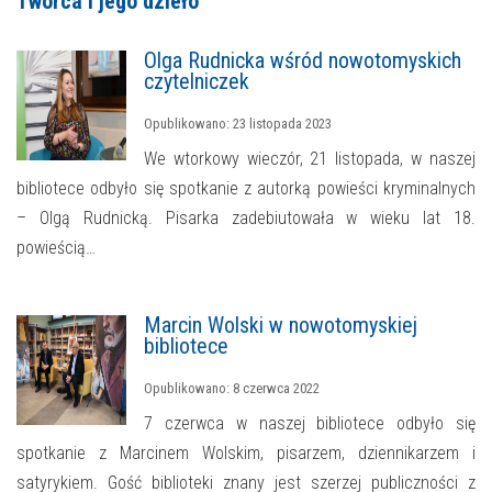
Twórca i jego dzieło
MOJE KONTO
Olga Rudnicka wśród nowotomyskich
czytelniczek
AKTUALNOŚCI
Opublikowano: 23 listopada 2023
NASZA OFERTA
NAJBLIŻSZE WYDARZENIA
We wtorkowy wieczór, 21 listopada, w naszej
bibliotece odbyło się spotkanie z autorką powieści kryminalnych
STREFA WIEDZY O REGIONIE
WYDARZENIA BIEŻĄCE
– Olgą Rudnicką. Pisarka zadebiutowała w wieku lat 18.
STREFA KOLORU
WYDARZYŁO SIĘ
powieścią…
NASZE FILIE
FORMY STAŁE
Marcin Wolski w nowotomyskiej
POLECANE STRONY
bibliotece
Opublikowano: 8 czerwca 2022
WYDARZENIA KULTURALNE
7 czerwca w naszej bibliotece odbyło się
FOTO
spotkanie z Marcinem Wolskim, pisarzem, dziennikarzem i
satyrykiem. Gość biblioteki znany jest szerzej publiczności z