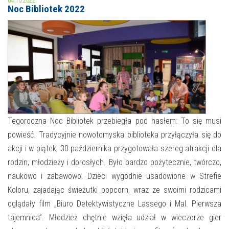
04.10.2022
Noc Bibliotek 2022
MOJE KONTO
AKTUALNOŚCI
NASZA OFERTA
NAJBLIŻSZE WYDARZENIA
STREFA WIEDZY O REGIONIE
WYDARZENIA BIEŻĄCE
STREFA KOLORU
WYDARZYŁO SIĘ
Tegoroczna Noc Bibliotek przebiegła pod hasłem: To się musi
powieść. Tradycyjnie nowotomyska biblioteka przyłączyła się do
NASZE FILIE
FORMY STAŁE
akcji i w piątek, 30 października przygotowała szereg atrakcji dla
POLECANE STRONY
rodzin, młodzieży i dorosłych. Było bardzo pożytecznie, twórczo,
naukowo i zabawowo. Dzieci wygodnie usadowione w Strefie
WYDARZENIA KULTURALNE
Koloru, zajadając świeżutki popcorn, wraz ze swoimi rodzicami
oglądały film „Biuro Detektywistyczne Lassego i Mal. Pierwsza
FOTO
tajemnica”. Młodzież chętnie wzięła udział w wieczorze gier