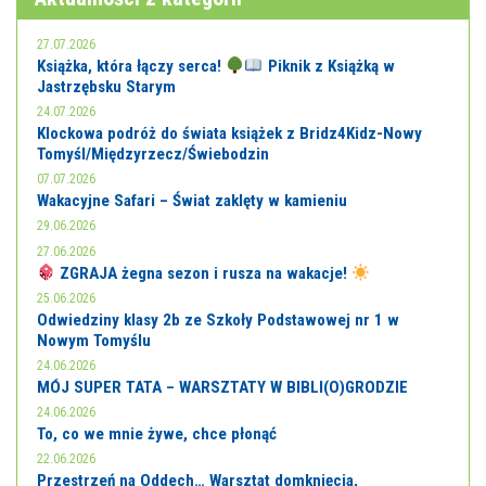
27.07.2026
Książka, która łączy serca!
Piknik z Książką w
Jastrzębsku Starym
24.07.2026
Klockowa podróż do świata książek z Bridz4Kidz-Nowy
Tomyśl/Międzyrzecz/Świebodzin
07.07.2026
Wakacyjne Safari – Świat zaklęty w kamieniu
29.06.2026
27.06.2026
ZGRAJA żegna sezon i rusza na wakacje!
25.06.2026
Odwiedziny klasy 2b ze Szkoły Podstawowej nr 1 w
Nowym Tomyślu
24.06.2026
MÓJ SUPER TATA – WARSZTATY W BIBLI(O)GRODZIE
24.06.2026
To, co we mnie żywe, chce płonąć
22.06.2026
Przestrzeń na Oddech… Warsztat domknięcia,