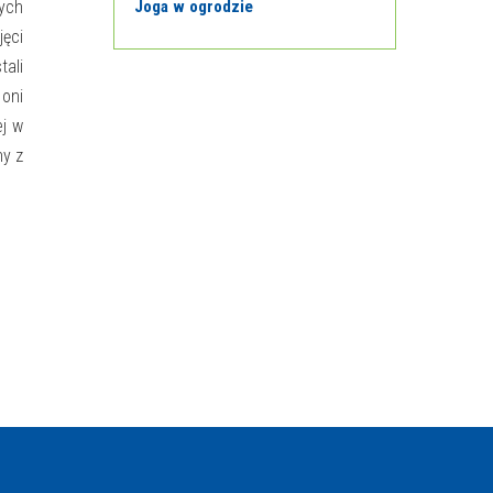
nych
Joga w ogrodzie
jęci
tali
 oni
ej w
ny z