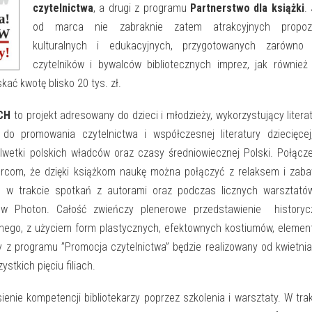
czytelnictwa
, a drugi z programu
Partnerstwo dla książki
.
od marca nie zabraknie zatem atrakcyjnych propozy
kulturalnych i edukacyjnych, przygotowanych zarówno 
czytelników i bywalców bibliotecznych imprez, jak również
kać kwotę blisko 20 tys. zł.
ICH
to projekt adresowany do dzieci i młodzieży, wykorzystujący litera
do promowania czytelnictwa i współczesnej literatury dziecięcej
wetki polskich władców oraz czasy średniowiecznej Polski. Połącz
rcom, że dzięki książkom naukę można połączyć z relaksem i zaba
ą w trakcie spotkań z autorami oraz podczas licznych warsztató
otów Photon. Całość zwieńczy plenerowe przedstawienie historyc
nego, z użyciem form plastycznych, efektownych kostiumów, eleme
ny z programu ”Promocja czytelnictwa” będzie realizowany od kwietni
stkich pięciu filiach.
enie kompetencji bibliotekarzy poprzez szkolenia i warsztaty. W tra