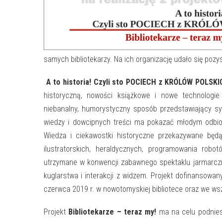
samych bibliotekarzy. Na ich organizację udało się pozys
A to historia! Czyli sto POCIECH z KRÓLÓW POLSK
historyczną, nowości książkowe i nowe technologie 
niebanalny, humorystyczny sposób przedstawiający syl
wiedzy i dowcipnych treści ma pokazać młodym odbio
Wiedza i ciekawostki historyczne przekazywane będ
ilustratorskich, heraldycznych, programowania rob
utrzymane w konwencji zabawnego spektaklu jarmarcz
kuglarstwa i interakcji z widzem. Projekt dofinansowa
czerwca 2019 r. w nowotomyskiej bibliotece oraz we wszy
Projekt
Bibliotekarze – teraz my!
ma na celu podniesi