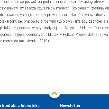
miejętności, co pozwoli na podniesienie standardów usług oferowa
czytelników, zwłaszcza czytelników młodych. Szkoleniami zostaną ob
iatu nowotomyskiego. Do przeprowadzenia szkoleń i warsztatów zos
iotekarzom, jak pracować z różnymi użytkownikami, aby zechcieli się
li także – podczas wizyty studyjnej do Miejskiej Biblioteki Publiczn
dnej z najlepiej ocenianych bibliotek w Polsce. Projekt dofinansowa
od marca do października 2019 r.
i kontakt z biblioteką
Newsletter