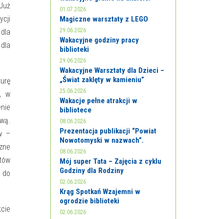
 Już
01.07.2026
cji
Magiczne warsztaty z LEGO
29.06.2026
dla
Wakacyjne godziny pracy
 dla
biblioteki
29.06.2026
Wakacyjne Warsztaty dla Dzieci –
„Świat zaklęty w kamieniu”
turę
25.06.2026
, w
Wakacje pełne atrakcji w
enie
bibliotece
wą.
08.06.2026
Prezentacja publikacji “Powiat
w –
Nowotomyski w nazwach”.
zne
08.06.2026
ntów
Mój super Tata – Zajęcia z cyklu
Godziny dla Rodziny
a do
02.06.2026
Krąg Spotkań Wzajemni w
ogrodzie biblioteki
kcie
02.06.2026