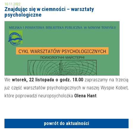
10.11.2022
Znajdując się w ciemności – warsztaty
MOJE KONTO
psychologiczne
AKTUALNOŚCI
NASZA OFERTA
NAJBLIŻSZE WYDARZENIA
STREFA WIEDZY O REGIONIE
WYDARZENIA BIEŻĄCE
STREFA KOLORU
WYDARZYŁO SIĘ
NASZE FILIE
FORMY STAŁE
We
wtorek, 22 listopada o godz. 18.00
zapraszamy na trzecią
już część warsztatów psychologicznych w naszej Wyspie Kobiet,
POLECANE STRONY
które poprowadzi neuropsycholożka
Olena Hant
.
WYDARZENIA KULTURALNE
FOTO
powrót do aktualności