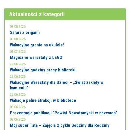
E-INFORMATOR
Aktualności z kategorii
O NAS
03.08.2026
Safari z origami
03.08.2026
Wakacyjne granie na ukulele!
01.07.2026
Magiczne warsztaty z LEGO
29.06.2026
Wakacyjne godziny pracy biblioteki
29.06.2026
Wakacyjne Warsztaty dla Dzieci – „Świat zaklęty w
kamieniu”
25.06.2026
Wakacje pełne atrakcji w bibliotece
08.06.2026
Prezentacja publikacji “Powiat Nowotomyski w nazwach”.
08.06.2026
Mój super Tata – Zajęcia z cyklu Godziny dla Rodziny