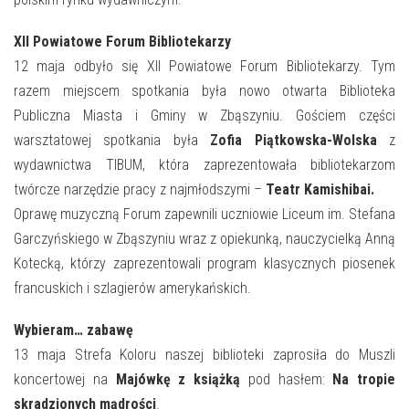
XII Powiatowe Forum Bibliotekarzy
12 maja odbyło się XII Powiatowe Forum Bibliotekarzy. Tym
razem miejscem spotkania była nowo otwarta Biblioteka
Publiczna Miasta i Gminy w Zbąszyniu. Gościem części
warsztatowej spotkania była
Zofia Piątkowska-Wolska
z
wydawnictwa TIBUM, która zaprezentowała bibliotekarzom
twórcze narzędzie pracy z najmłodszymi –
Teatr Kamishibai.
Oprawę muzyczną Forum zapewnili uczniowie Liceum im. Stefana
Garczyńskiego w Zbąszyniu wraz z opiekunką, nauczycielką Anną
Kotecką, którzy zaprezentowali program klasycznych piosenek
francuskich i szlagierów amerykańskich.
Wybieram… zabawę
13 maja Strefa Koloru naszej biblioteki zaprosiła do Muszli
koncertowej na
Majówkę z książką
pod hasłem:
Na tropie
skradzionych mądrości
.