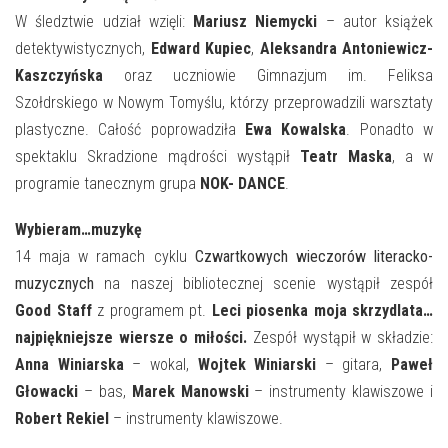
W śledztwie udział wzięli:
Mariusz Niemycki
– autor książek
detektywistycznych,
Edward Kupiec
,
Aleksandra Antoniewicz-
Kaszczyńska
oraz uczniowie Gimnazjum im. Feliksa
Szołdrskiego w Nowym Tomyślu, którzy przeprowadzili warsztaty
plastyczne. Całość poprowadziła
Ewa Kowalska
. Ponadto w
spektaklu Skradzione mądrości wystąpił
Teatr Maska
, a w
programie tanecznym grupa
NOK- DANCE
.
Wybieram…muzykę
14 maja w ramach cyklu
Czwartkowych wieczorów literacko-
muzycznych
na naszej bibliotecznej scenie wystąpił zespół
Good Staff
z programem pt.
Leci piosenka moja skrzydlata…
najpiękniejsze wiersze o miłości.
Zespół wystąpił w składzie:
Anna Winiarska
– wokal,
Wojtek Winiarski
– gitara,
Paweł
Głowacki
– bas,
Marek Manowski
– instrumenty klawiszowe i
Robert Rekiel
– instrumenty klawiszowe.