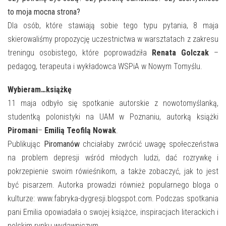
E-INFORMATOR
to moja mocna strona?
O NAS
Dla osób, które stawiają sobie tego typu pytania, 8 maja
skierowaliśmy propozycję uczestnictwa w warsztatach z zakresu
treningu osobistego, które poprowadziła
Renata Golczak
–
pedagog, terapeuta i wykładowca WSPiA w Nowym Tomyślu.
Wybieram…książkę
11 maja odbyło się spotkanie autorskie z nowotomyślanką,
studentką polonistyki na UAM w Poznaniu, autorką książki
Piromani
–
Emilią Teofilą Nowak
.
Publikując
Piromanów
chciałaby zwrócić uwagę społeczeństwa
na problem depresji wśród młodych ludzi, dać rozrywkę i
pokrzepienie swoim rówieśnikom, a także zobaczyć, jak to jest
być pisarzem. Autorka prowadzi również popularnego bloga o
kulturze: www.fabryka-dygresji.blogspot.com. Podczas spotkania
pani Emilia opowiadała o swojej książce, inspiracjach literackich i
polskim rynku wydawniczym.