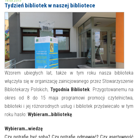
18.05.2015
Tydzień bibliotek w naszej bibliotece
MOJE KONTO
AKTUALNOŚCI
NASZA OFERTA
NAJBLIŻSZE WYDARZENIA
STREFA WIEDZY O REGIONIE
WYDARZENIA BIEŻĄCE
STREFA KOLORU
WYDARZYŁO SIĘ
Wzorem ubiegłych lat, także w tym roku nasza biblioteka
włączyła się w organizację zainicjowanego przez Stowarzyszenie
NASZE FILIE
FORMY STAŁE
Bibliotekarzy Polskich,
Tygodnia Bibliotek
. Przygotowanemu na
POLECANE STRONY
okres od 8 do 15 maja programowi promocji czytelnictwa,
biblioteki i jej różnorodnych usług i bibliotek przyświecało w tym
WYDARZENIA KULTURALNE
roku hasło:
Wybieram…bibliotekę
.
FOTO
Wybieram…wiedzę
Czy potrafię być sobą? Czy potrafię odmawiać? Czy asertywność