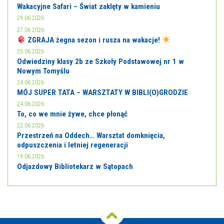
Wakacyjne Safari – Świat zaklęty w kamieniu
29.06.2026
27.06.2026
ZGRAJA żegna sezon i rusza na wakacje!
25.06.2026
Odwiedziny klasy 2b ze Szkoły Podstawowej nr 1 w
Nowym Tomyślu
24.06.2026
MÓJ SUPER TATA – WARSZTATY W BIBLI(O)GRODZIE
24.06.2026
To, co we mnie żywe, chce płonąć
22.06.2026
Przestrzeń na Oddech… Warsztat domknięcia,
odpuszczenia i letniej regeneracji
19.06.2026
Odjazdowy Bibliotekarz w Sątopach