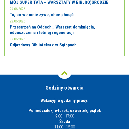
MÓJ SUPER TATA – WARSZTATY W BIBLI(O)GRODZIE
24.06.2026
To, co we mnie żywe, chce płonąć
22.06.2026
Przestrzeń na Oddech… Warsztat domknięcia,
odpuszczenia i letniej regeneracji
19.06.2026
Odjazdowy Bibliotekarz w Sątopach
Godziny otwarcia
Wakacyjne godziny pracy:
Poniedziałek, wtorek, czwartek, piątek
9:00 - 17:00
Środa
11:00 - 15:00