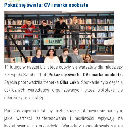
11.02.2026
Pokaż się światu: CV i marka osobista
MOJE KONTO
AKTUALNOŚCI
NASZA OFERTA
NAJBLIŻSZE WYDARZENIA
STREFA WIEDZY O REGIONIE
WYDARZENIA BIEŻĄCE
STREFA KOLORU
WYDARZYŁO SIĘ
11 lutego w naszej bibliotece odbyły się warsztaty dla młodzieży
z Zespołu Szkół nr 1 pt.
Pokaż się światu: CV i marka osobista.
NASZE FILIE
FORMY STAŁE
Zajęcia poprowadziła trenerka
Olha Lekh
. Spotkanie było częścią
POLECANE STRONY
cyklicznych warsztatów organizowanych przez bibliotekę dla
młodzieży ukraińskiej.
WYDARZENIA KULTURALNE
Podczas zajęć uczestnicy mieli okazję zastanowić się nad tym,
FOTO
jakie wartości, zainteresowania i możliwości wpływają na
kształtowanie ich przyszłości. Warsztaty koncentrowały się na