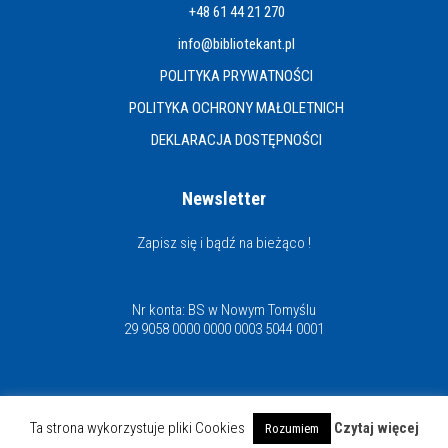
+48 61 44 21 270
info@bibliotekant.pl
POLITYKA PRYWATNOŚCI
POLITYKA OCHRONY MAŁOLETNICH
DEKLARACJA DOSTĘPNOŚCI
Newsletter
Zapisz się i bądź na bieżąco !
Nr konta: BS w Nowym Tomyślu
29 9058 0000 0000 0003 5044 0001
Miejska i Powiatowa Biblioteka Publiczna
Ta strona wykorzystuje pliki Cookies
Czytaj więcej
Rozumiem
© Copyright 2021 | www.bibliotekant.pl