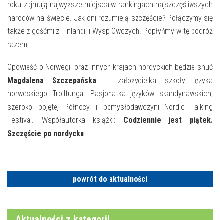
E-INFORMATOR
roku zajmują najwyższe miejsca w rankingach najszczęśliwszych
narodów na świecie. Jak oni rozumieją szczęście? Połączymy się
O NAS
także z gośćmi z Finlandii i Wysp Owczych. Popłyńmy w tę podróż
razem!
Opowieść o Norwegii oraz innych krajach nordyckich będzie snuć
Magdalena Szczepańska
– założycielka szkoły języka
norweskiego Trolltunga. Pasjonatka języków skandynawskich,
szeroko pojętej Północy i pomysłodawczyni Nordic Talking
Festival. Współautorka książki:
Codziennie jest piątek.
Szczęście po nordycku
.
powrót do aktualności
Aktualności z kategorii