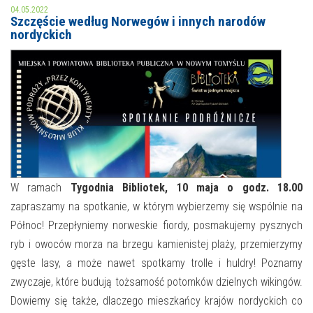
04.05.2022
Szczęście według Norwegów i innych narodów
MOJE KONTO
nordyckich
AKTUALNOŚCI
NASZA OFERTA
NAJBLIŻSZE WYDARZENIA
STREFA WIEDZY O REGIONIE
WYDARZENIA BIEŻĄCE
STREFA KOLORU
WYDARZYŁO SIĘ
NASZE FILIE
FORMY STAŁE
W ramach
Tygodnia Bibliotek, 10 maja o godz. 18.00
zapraszamy na spotkanie, w którym wybierzemy się wspólnie na
POLECANE STRONY
Północ! Przepłyniemy norweskie fiordy, posmakujemy pysznych
ryb i owoców morza na brzegu kamienistej plaży, przemierzymy
WYDARZENIA KULTURALNE
gęste lasy, a może nawet spotkamy trolle i huldry! Poznamy
FOTO
zwyczaje, które budują tożsamość potomków dzielnych wikingów.
Dowiemy się także, dlaczego mieszkańcy krajów nordyckich co