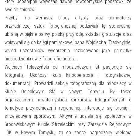
E-INFORMATOR
który udostępnił wówczas dawne nowotomyskie pocztówki ze
swoich zbiorów.
O NAS
Przybyli na wernisaż bliscy artysty oraz admiratorzy
przyrodniczej sztuki fotograficznej podziwiali tę stonowaną,
ubraną w piękne barwy polską przyrodę, składali gratulacje oraz
wpisywali się do księgi pamiątkowej pana Wojciecha. Tradycyjnie,
wśród uczestników wydarzenia rozlosowano jako pamiątki-
niespodzianki dwie fotografie autora.
Wojciech Teleszyński od młodzieńczych lat pasjonuje się
fotografią. Ukończył kurs kinooperatora i fotograficznej
dokumentacji. Prowadził sekcję fotograficzną dla młodzieży w
Klubie Osiedlowym SM w Nowym Tomyślu. Był także
organizatorem nowotomyskich konkursów fotograficznych o
tematyce przyrodniczej i regionalnej. Interesuje się bronią i
strzelectwem sportowym. Aktywnie udziela się społecznie w
Środowiskowym Klubie Strzeleckim przy Zarządzie Rejonowym
LOK w Nowym Tomyślu, za co został nagrodzony wieloma