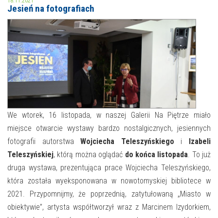
18.11.2021
Jesień na fotografiach
MOJE KONTO
AKTUALNOŚCI
NASZA OFERTA
NAJBLIŻSZE WYDARZENIA
STREFA WIEDZY O REGIONIE
WYDARZENIA BIEŻĄCE
STREFA KOLORU
WYDARZYŁO SIĘ
We wtorek, 16 listopada, w naszej Galerii Na Piętrze miało
miejsce otwarcie wystawy bardzo nostalgicznych, jesiennych
NASZE FILIE
FORMY STAŁE
fotografii autorstwa
Wojciecha Teleszyńskiego
i
Izabeli
POLECANE STRONY
Teleszyńskiej
, którą można oglądać
do końca listopada
. To już
druga wystawa, prezentująca prace Wojciecha Teleszyńskiego,
WYDARZENIA KULTURALNE
która została wyeksponowana w nowotomyskiej bibliotece w
2021. Przypomnijmy, że poprzednią, zatytułowaną „Miasto w
FOTO
obiektywie”, artysta współtworzył wraz z Marcinem Izydorkiem,