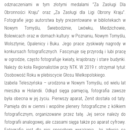
odznaczeniami w tym złotymi medalami ”Za Zasługi Dla
Obronności Kraju” oraz „Za Zasługi dla Ligi Obrony Kraju”.
Fotografie jego autorstwa były prezentowane w bibliotekach w
Nowym Tomyślu, Świebodzinie, Lwówku, Miedzichowie,
Bolewicach oraz w domach kultury: w Poznaniu, Nowym Tomyślu,
Wolsztynie, Opalenicy i Buku. Jego prace zyskiwały nagrody w
konkursach fotograficznych. Fascynuje się przyrodą i lubi pracę
w ogrodzie, często fotografuje kwiaty, krajobrazy i stare budynki.
Należy do koła Regionalistów przy NTK. W 2019 r. otrzymał tytuł:
Osobowość Roku w plebiscycie Głosu Wielkopolskiego.
Izabela Teleszyńska – urodzona w Nowym Tomyślu, od wielu lat
mieszka w Holandii. Odkąd sięga pamięcią, fotografia zawsze
była obecna w jej życiu. Pierwszy aparat, Zenit dostała od taty.
Pamięta dni w ciemni i wspólne plenery fotograficzne z kółkiem
fotograficznym, organizowane przez tatę. Jej serce należy do
fotografii analogowej, ale czasami sięga także po aparat cyfrowy.
Fotografia jest dla niej sposobem wyrażania. Jej zdjęcia są