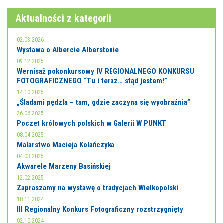
Aktualności z kategorii
02.03.2026
Wystawa o Albercie Alberstonie
09.12.2025
Wernisaż pokonkursowy IV REGIONALNEGO KONKURSU
FOTOGRAFICZNEGO “Tu i teraz… stąd jestem!”
14.10.2025
„Śladami pędzla – tam, gdzie zaczyna się wyobraźnia”
26.06.2025
Poczet królowych polskich w Galerii W PUNKT
08.04.2025
Malarstwo Macieja Kolańczyka
04.03.2025
Akwarele Marzeny Basińskiej
12.02.2025
Zapraszamy na wystawę o tradycjach Wielkopolski
18.11.2024
III Regionalny Konkurs Fotograficzny rozstrzygnięty
02.10.2024