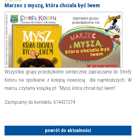
01.03.2018
Marzec z myszą, która chciała być lwem
MOJE KONTO
AKTUALNOŚCI
NASZA OFERTA
NAJBLIŻSZE WYDARZENIA
STREFA WIEDZY O REGIONIE
WYDARZENIA BIEŻĄCE
STREFA KOLORU
WYDARZYŁO SIĘ
Wszystkie grupy przedszkolne serdecznie zapraszamy do Strefy
Koloru na spotkanie z kolejną nowością dla najmłodszych. W
NASZE FILIE
FORMY STAŁE
marcu, czytamy książkę pt. “Mysz, która chciał być lwem”.
POLECANE STRONY
Zachęcamy do kontaktu: 614421274
WYDARZENIA KULTURALNE
FOTO
powrót do aktualności