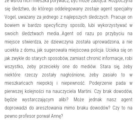
że wśród nich mieszka porywacz, być może zabójca. Rozpoczyna
się śledztwo, do którego oddelegowany zostaje agent specjalny
Vogel, uważany za jednego z najlepszych śledczych. Pracuje on
bowiem w bardzo specyficzny sposób, lubi wykorzystywać w
swoich śledztwach media…Agent od razu po przybyciu na
miejsce stwierdza, że dziewczyna została uprowadzona, a nie
uciekła z domu, jak sugerowała miejscowa policja. Ucieka się on
jak zwykle do starych sposobów, zamiast chronić informacje, robi
wszystko, żeby przeciekły one do mediów. Stara się, żeby
niektóre rzeczy zostały nagłośnione, żeby zasiało to w
mieszkańcach niepokój i niepewność. Podejrzenie pada w
pierwszej kolejności na nauczyciela Martini. Czy brak dowodów,
będzie wystarczającym alibi? Może jednak nasz agent
doprowadzi do aresztowania mimo braku dowodów? Czy to na
pewno profesor porwał Annę?