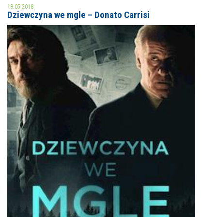
18.05.2018
Dziewczyna we mgle – Donato Carrisi
MOJE KONTO
AKTUALNOŚCI
NASZA OFERTA
NAJBLIŻSZE WYDARZENIA
STREFA WIEDZY O REGIONIE
WYDARZENIA BIEŻĄCE
STREFA KOLORU
WYDARZYŁO SIĘ
NASZE FILIE
FORMY STAŁE
POLECANE STRONY
WYDARZENIA KULTURALNE
FOTO