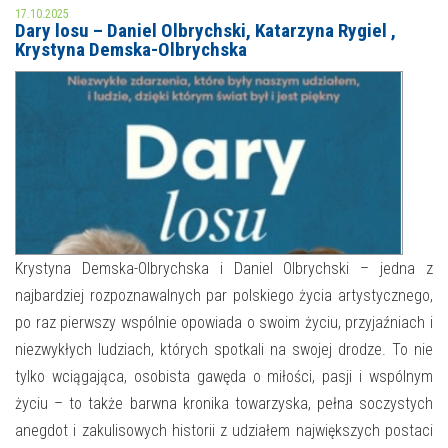
17.10.2025
Dary losu – Daniel Olbrychski, Katarzyna Rygiel ,
MOJE KONTO
Krystyna Demska-Olbrychska
AKTUALNOŚCI
NASZA OFERTA
NAJBLIŻSZE WYDARZENIA
STREFA WIEDZY O REGIONIE
WYDARZENIA BIEŻĄCE
STREFA KOLORU
WYDARZYŁO SIĘ
NASZE FILIE
FORMY STAŁE
Krystyna Demska-Olbrychska i Daniel Olbrychski – jedna z
najbardziej rozpoznawalnych par polskiego życia artystycznego,
POLECANE STRONY
po raz pierwszy wspólnie opowiada o swoim życiu, przyjaźniach i
niezwykłych ludziach, których spotkali na swojej drodze. To nie
WYDARZENIA KULTURALNE
tylko wciągająca, osobista gawęda o miłości, pasji i wspólnym
FOTO
życiu – to także barwna kronika towarzyska, pełna soczystych
anegdot i zakulisowych historii z udziałem największych postaci