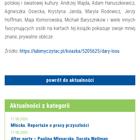
E-INFORMATOR
polskiej i światowej kultury. Andrzej Wajda, Adam Hanuszkiewicz,
Agnieszka Osiecka, Krystyna Janda, Maryla Rodowicz, Jerzy
O NAS
Hoffman, Maja Komorowska, Michaił Barysznikow i wiele innych
fascynujących osób na kartach tej książki pokazuje swoje mniej
znane, prywatne oblicze.
Źródło:
https://lubimyczytac.pl/ksiazka/5205625/dary-losu
powrót do aktualności
Aktualności z kategorii
17.06.2026
Młócka. Reportaże o pracy przyszłości
17.06.2026
After party – Paulina Młynarska, Dorota Wellman