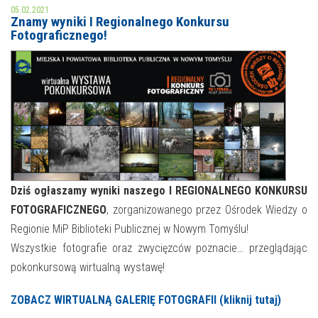
05.02.2021
Znamy wyniki I Regionalnego Konkursu
MOJE KONTO
Fotograficznego!
AKTUALNOŚCI
NASZA OFERTA
NAJBLIŻSZE WYDARZENIA
STREFA WIEDZY O REGIONIE
WYDARZENIA BIEŻĄCE
STREFA KOLORU
WYDARZYŁO SIĘ
NASZE FILIE
FORMY STAŁE
Dziś ogłaszamy wyniki naszego I REGIONALNEGO KONKURSU
FOTOGRAFICZNEGO
, zorganizowanego przez Ośrodek Wiedzy o
POLECANE STRONY
Regionie MiP Biblioteki Publicznej w Nowym Tomyślu!
Wszystkie fotografie oraz zwycięzców poznacie… przeglądając
WYDARZENIA KULTURALNE
pokonkursową wirtualną wystawę!
FOTO
ZOBACZ WIRTUALNĄ GALERIĘ FOTOGRAFII (kliknij tutaj)