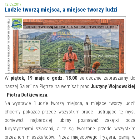
12.05.2017
Ludzie tworzą miejsca, a miejsce tworzy ludzi
MOJE KONTO
AKTUALNOŚCI
NASZA OFERTA
NAJBLIŻSZE WYDARZENIA
STREFA WIEDZY O REGIONIE
WYDARZENIA BIEŻĄCE
STREFA KOLORU
WYDARZYŁO SIĘ
W
piątek, 19 maja o godz. 18.00
serdecznie zapraszamy do
NASZE FILIE
FORMY STAŁE
naszej Galerii na Piętrze na wernisaż prac
Justyny Wojnowskiej
i
Piotra Dutkiewicza
.
POLECANE STRONY
Na wystawie “Ludzie tworzą miejsca, a miejsce tworzy ludzi”
WYDARZENIA KULTURALNE
chcemy pokazać przede wszystkim prace ilustrujące tę myśl,
ponieważ najbardziej lubimy poznawać zakątki poza
FOTO
turystycznymi szlakami, a te są tworzone przede wszystkim
przez ich mieszkańców. Przez miejscowego fryzjera, panią w