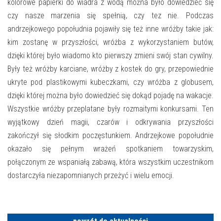
E-INFORMATOR
kolorowe papierki do wiadra z wodą można było dowiedzieć się
czy nasze marzenia się spełnią, czy tez nie. Podczas
O NAS
andrzejkowego popołudnia pojawiły się też inne wróżby takie jak:
kim zostanę w przyszłości, wróżba z wykorzystaniem butów,
dzięki której było wiadomo kto pierwszy zmieni swój stan cywilny.
Były też wróżby karciane, wróżby z kostek do gry, przepowiednie
ukryte pod plastikowymi kubeczkami, czy wróżba z globusem,
dzięki której można było dowiedzieć się dokąd pojadę na wakacje.
Wszystkie wróżby przeplatane były rozmaitymi konkursami. Ten
wyjątkowy dzień magii, czarów i odkrywania przyszłości
zakończył się słodkim poczęstunkiem. Andrzejkowe popołudnie
okazało się pełnym wrażeń spotkaniem towarzyskim,
połączonym ze wspaniałą zabawą, która wszystkim uczestnikom
dostarczyła niezapomnianych przeżyć i wielu emocji.