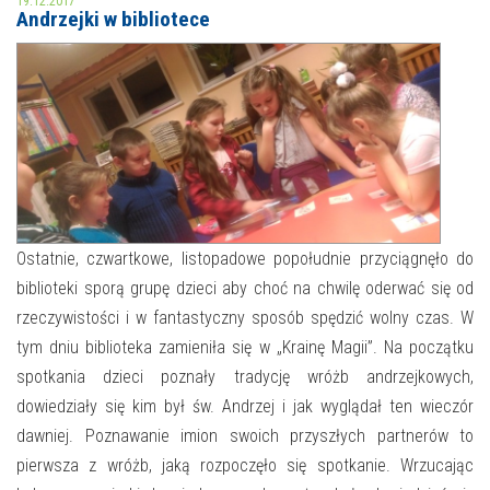
19.12.2017
Andrzejki w bibliotece
MOJE KONTO
AKTUALNOŚCI
NASZA OFERTA
NAJBLIŻSZE WYDARZENIA
STREFA WIEDZY O REGIONIE
WYDARZENIA BIEŻĄCE
STREFA KOLORU
WYDARZYŁO SIĘ
Ostatnie, czwartkowe, listopadowe popołudnie przyciągnęło do
biblioteki sporą grupę dzieci aby choć na chwilę oderwać się od
NASZE FILIE
FORMY STAŁE
rzeczywistości i w fantastyczny sposób spędzić wolny czas. W
POLECANE STRONY
tym dniu biblioteka zamieniła się w „Krainę Magii”. Na początku
spotkania dzieci poznały tradycję wróżb andrzejkowych,
WYDARZENIA KULTURALNE
dowiedziały się kim był św. Andrzej i jak wyglądał ten wieczór
dawniej. Poznawanie imion swoich przyszłych partnerów to
FOTO
pierwsza z wróżb, jaką rozpoczęło się spotkanie. Wrzucając