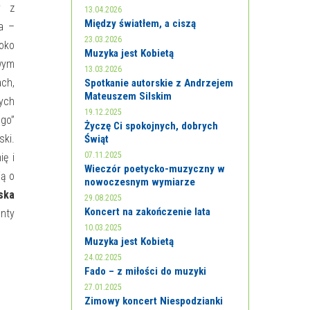
y z
13.04.2026
Między światłem, a ciszą
wa –
23.03.2026
roko
Muzyka jest Kobietą
wym
13.03.2026
ach,
Spotkanie autorskie z Andrzejem
Mateuszem Silskim
wych
19.12.2025
ego”
Życzę Ci spokojnych, dobrych
ki.
Świąt
07.11.2025
ię i
Wieczór poetycko-muzyczny w
ją o
nowoczesnym wymiarze
ska
29.08.2025
Koncert na zakończenie lata
nty
10.03.2025
Muzyka jest Kobietą
24.02.2025
Fado – z miłości do muzyki
27.01.2025
Zimowy koncert Niespodzianki