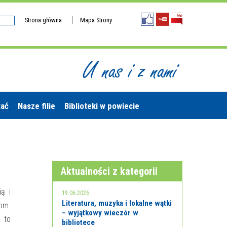
Strona główna
Mapa Strony
U nas i z nami
tać
Nasze filie
Biblioteki w powiecie
Aktualności z kategorii
ią i
19.06.2026
Literatura, muzyka i lokalne wątki
om.
– wyjątkowy wieczór w
to
bibliotece