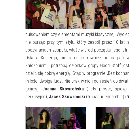
pulsowaniem czy elementami muzyki klasycznej. Wyciecz
nie burząc przy tym stylu, który zespół przez 10 lat
poczynaniach zespołu, właściwie od początku jego istn
Oskara Kolberga, nie stroniąc również od nagrań w
Założeniem i potrzebą członków grupy Good Staff jest
dzielić się dobrą energią. Stąd w programie „Bez kochan
miłości dwojga ludzi. Nie brak w nich odniesień do świat
(śpiew),
Joanna Skowrońska
(flety proste, śpiew)
perkusyjne),
Jacek Skowroński
(trubadur ensemble) i