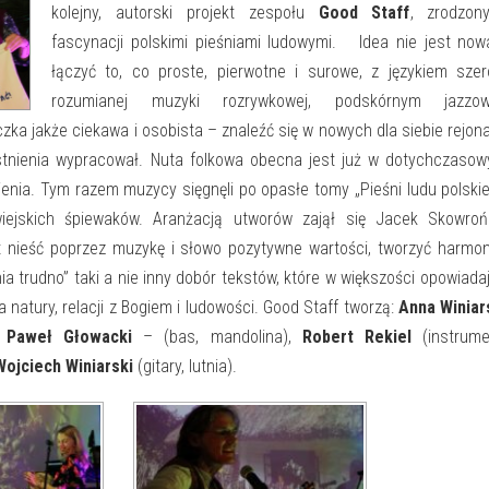
kolejny, autorski projekt zespołu
Good Staff
, zrodzon
fascynacji polskimi pieśniami ludowymi. Idea nie jest no
łączyć to, co proste, pierwotne i surowe, z językiem sze
rozumianej muzyki rozrywkowej, podskórnym jazzo
ka jakże ciekawa i osobista – znaleźć się w nowych dla siebie rejon
 istnienia wypracował. Nuta folkowa obecna jest już w dotychczaso
ienia. Tym razem muzycy sięgnęli po opasłe tomy „Pieśni ludu polski
iejskich śpiewaków. Aranżacją utworów zajął się Jacek Skowrońs
 nieść poprzez muzykę i słowo pozytywne wartości, tworzyć harmon
ia trudno” taki a nie inny dobór tekstów, które w większości opowiada
a natury, relacji z Bogiem i ludowości. Good Staff tworzą:
Anna Winiar
,
Paweł Głowacki
– (bas, mandolina),
Robert Rekiel
(instrume
Wojciech Winiarski
(gitary, lutnia).