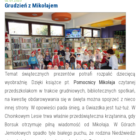
02.01.2020
Grudzień z Mikołajem
MOJE KONTO
AKTUALNOŚCI
NASZA OFERTA
NAJBLIŻSZE WYDARZENIA
STREFA WIEDZY O REGIONIE
WYDARZENIA BIEŻĄCE
STREFA KOLORU
WYDARZYŁO SIĘ
Temat świątecznych prezentów potrafi rozpalić dziecięcą
wyobraźnię. Dzięki książce pt.
Pomocnicy Mikołaja
czytanej
NASZE FILIE
FORMY STAŁE
przedszkolakom w trakcie grudniowych, bibliotecznych spotkań,
POLECANE STRONY
na kwestię obdarowywania się w święta można spojrzeć z nieco
innej strony. W opowieści pada śnieg, a Gwiazdka jest tuż-tuż. W
WYDARZENIA KULTURALNE
Choinkowym Lesie trwa właśnie przedświąteczna krzątanina, gdy
Borsuk otrzymuje pilną wiadomość od Mikołaja. W Górach
FOTO
Jemiołowych spadło tyle białego puchu, że rodzina Niedźwiedzi