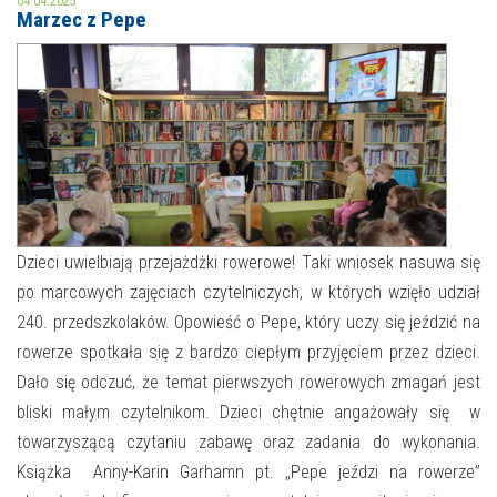
04.04.2025
Marzec z Pepe
MOJE KONTO
AKTUALNOŚCI
NASZA OFERTA
NAJBLIŻSZE WYDARZENIA
STREFA WIEDZY O REGIONIE
WYDARZENIA BIEŻĄCE
STREFA KOLORU
WYDARZYŁO SIĘ
Dzieci uwielbiają przejażdżki rowerowe! Taki wniosek nasuwa się
po marcowych zajęciach czytelniczych, w których wzięło udział
NASZE FILIE
FORMY STAŁE
240. przedszkolaków. Opowieść o Pepe, który uczy się jeździć na
POLECANE STRONY
rowerze spotkała się z bardzo ciepłym przyjęciem przez dzieci.
Dało się odczuć, że temat pierwszych rowerowych zmagań jest
WYDARZENIA KULTURALNE
bliski małym czytelnikom. Dzieci chętnie angażowały się w
towarzyszącą czytaniu zabawę oraz zadania do wykonania.
FOTO
Książka Anny-Karin Garhamn pt. „Pepe jeździ na rowerze”