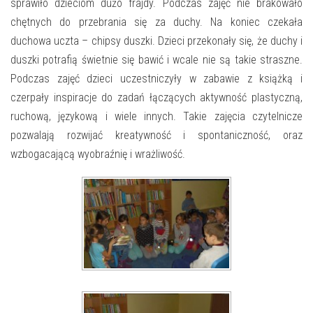
E-INFORMATOR
sprawiło dzieciom dużo frajdy. Podczas zajęć nie brakowało
chętnych do przebrania się za duchy. Na koniec czekała
O NAS
duchowa uczta – chipsy duszki. Dzieci przekonały się, że duchy i
duszki potrafią świetnie się bawić i wcale nie są takie straszne.
Podczas zajęć dzieci uczestniczyły w zabawie z książką i
czerpały inspiracje do zadań łączących aktywność plastyczną,
ruchową, językową i wiele innych. Takie zajęcia czytelnicze
pozwalają rozwijać kreatywność i spontaniczność, oraz
wzbogacającą wyobraźnię i wrażliwość.