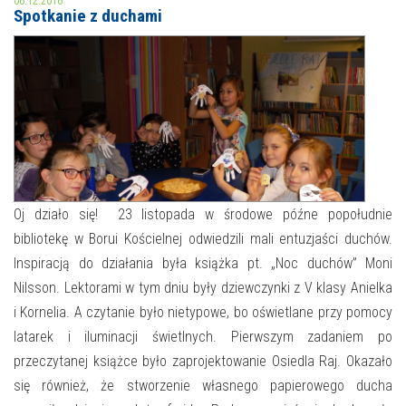
06.12.2016
Spotkanie z duchami
MOJE KONTO
AKTUALNOŚCI
NASZA OFERTA
NAJBLIŻSZE WYDARZENIA
STREFA WIEDZY O REGIONIE
WYDARZENIA BIEŻĄCE
STREFA KOLORU
WYDARZYŁO SIĘ
Oj działo się! 23 listopada w środowe późne popołudnie
bibliotekę w Borui Kościelnej odwiedzili mali entuzjaści duchów.
NASZE FILIE
FORMY STAŁE
Inspiracją do działania była książka pt. „Noc duchów” Moni
POLECANE STRONY
Nilsson. Lektorami w tym dniu były dziewczynki z V klasy Anielka
i Kornelia. A czytanie było nietypowe, bo oświetlane przy pomocy
WYDARZENIA KULTURALNE
latarek i iluminacji świetlnych. Pierwszym zadaniem po
przeczytanej książce było zaprojektowanie Osiedla Raj. Okazało
FOTO
się również, że stworzenie własnego papierowego ducha