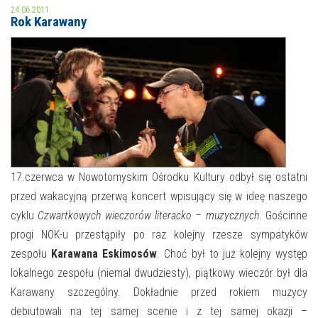
24.06.2011
Rok Karawany
MOJE KONTO
AKTUALNOŚCI
NASZA OFERTA
NAJBLIŻSZE WYDARZENIA
STREFA WIEDZY O REGIONIE
WYDARZENIA BIEŻĄCE
STREFA KOLORU
WYDARZYŁO SIĘ
17.czerwca w Nowotomyskim Ośrodku Kultury odbył się ostatni
NASZE FILIE
FORMY STAŁE
przed wakacyjną przerwą koncert wpisujący się w ideę naszego
cyklu
Czwartkowych wieczorów literacko – muzycznych
. Gościnne
POLECANE STRONY
progi NOK-u przestąpiły po raz kolejny rzesze sympatyków
WYDARZENIA KULTURALNE
zespołu
Karawana Eskimosów
. Choć był to już kolejny występ
lokalnego zespołu (niemal dwudziesty), piątkowy wieczór był dla
FOTO
Karawany szczególny. Dokładnie przed rokiem muzycy
debiutowali na tej samej scenie i z tej samej okazji –