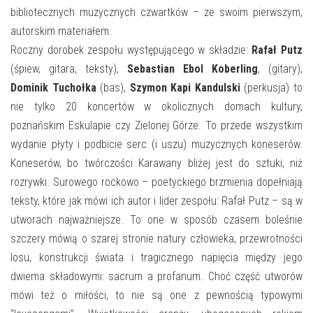
E-INFORMATOR
bibliotecznych muzycznych czwartków – ze swoim pierwszym,
autorskim materiałem.
O NAS
Roczny dorobek zespołu występującego w składzie:
Rafał Putz
(śpiew, gitara, teksty),
Sebastian Ebol Koberling
, (gitary),
Dominik Tuchołka
(bas),
Szymon Kapi Kandulski
(perkusja) to
nie tylko 20 koncertów w okolicznych domach kultury,
poznańskim Eskulapie czy Zielonej Górze. To przede wszystkim
wydanie płyty i podbicie serc (i uszu) muzycznych koneserów.
Koneserów, bo twórczości Karawany bliżej jest do sztuki, niż
rozrywki. Surowego rockowo – poetyckiego brzmienia dopełniają
teksty, które jak mówi ich autor i lider zespołu: Rafał Putz – są w
utworach najważniejsze. To one w sposób czasem boleśnie
szczery mówią o szarej stronie natury człowieka, przewrotności
losu, konstrukcji świata i tragicznego napięcia między jego
dwiema składowymi: sacrum a profanum. Choć część utworów
mówi też o miłości, to nie są one z pewnością typowymi