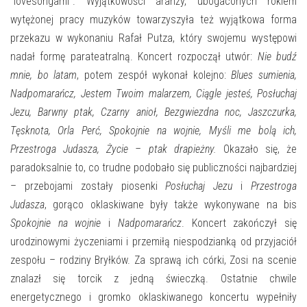
“lovesongami”. Wyjątkowości aranży, ubogaconych rokiem
wytężonej pracy muzyków towarzyszyła też wyjątkowa forma
przekazu w wykonaniu Rafał Putza, który swojemu występowi
nadał formę parateatralną. Koncert rozpoczął utwór:
Nie budź
mnie, bo latam
, potem zespół wykonał kolejno:
Blues sumienia,
Nadpomarańcz, Jestem Twoim malarzem, Ciągle jesteś, Posłuchaj
Jezu, Barwny ptak, Czarny anioł, Bezgwiezdna noc, Jaszczurka,
Tęsknota, Orla Perć, Spokojnie na wojnie, Myśli me bolą ich,
Przestroga Judasza, Życie – ptak drapieżny.
Okazało się, że
paradoksalnie to, co trudne podobało się publiczności najbardziej
– przebojami zostały piosenki
Posłuchaj Jezu
i
Przestroga
Judasza
, gorąco oklaskiwane były także wykonywane na bis
Spokojnie na wojnie
i
Nadpomarańcz
. Koncert zakończył się
urodzinowymi życzeniami i przemiłą niespodzianką od przyjaciół
zespołu – rodziny Bryłków. Za sprawą ich córki, Zosi na scenie
znalazł się torcik z jedną świeczką. Ostatnie chwile
energetycznego i gromko oklaskiwanego koncertu wypełniły