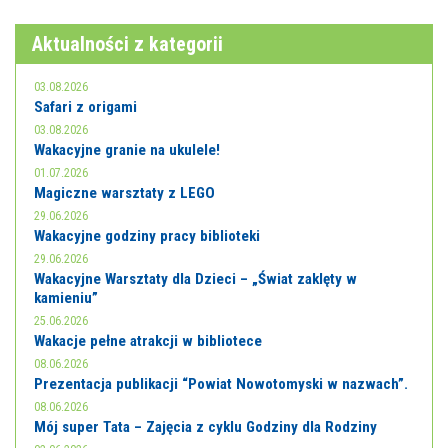
E-INFORMATOR
Aktualności z kategorii
O NAS
03.08.2026
Safari z origami
03.08.2026
Wakacyjne granie na ukulele!
01.07.2026
Magiczne warsztaty z LEGO
29.06.2026
Wakacyjne godziny pracy biblioteki
29.06.2026
Wakacyjne Warsztaty dla Dzieci – „Świat zaklęty w
kamieniu”
25.06.2026
Wakacje pełne atrakcji w bibliotece
08.06.2026
Prezentacja publikacji “Powiat Nowotomyski w nazwach”.
08.06.2026
Mój super Tata – Zajęcia z cyklu Godziny dla Rodziny