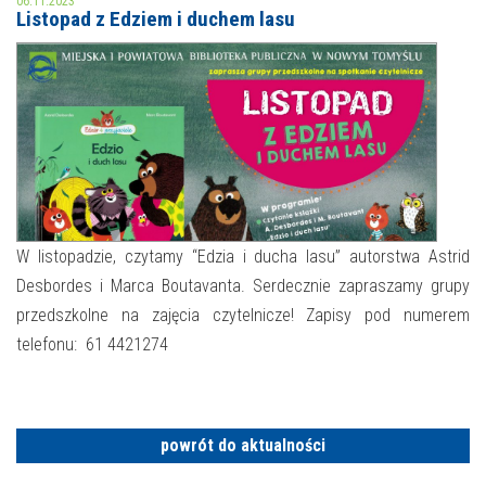
06.11.2023
Listopad z Edziem i duchem lasu
MOJE KONTO
AKTUALNOŚCI
NASZA OFERTA
NAJBLIŻSZE WYDARZENIA
STREFA WIEDZY O REGIONIE
WYDARZENIA BIEŻĄCE
STREFA KOLORU
WYDARZYŁO SIĘ
W listopadzie, czytamy “Edzia i ducha lasu” autorstwa Astrid
Desbordes i Marca Boutavanta. Serdecznie zapraszamy grupy
NASZE FILIE
FORMY STAŁE
przedszkolne na zajęcia czytelnicze! Zapisy pod numerem
POLECANE STRONY
telefonu: 61 4421274
WYDARZENIA KULTURALNE
FOTO
powrót do aktualności