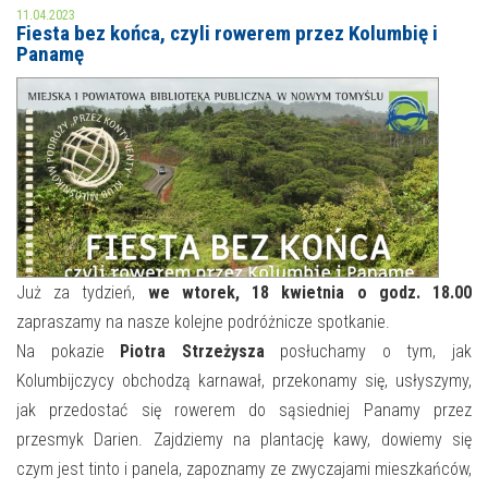
11.04.2023
Fiesta bez końca, czyli rowerem przez Kolumbię i
MOJE KONTO
Panamę
AKTUALNOŚCI
NASZA OFERTA
NAJBLIŻSZE WYDARZENIA
STREFA WIEDZY O REGIONIE
WYDARZENIA BIEŻĄCE
STREFA KOLORU
WYDARZYŁO SIĘ
NASZE FILIE
FORMY STAŁE
Już za tydzień,
we wtorek, 18 kwietnia o godz. 18.00
zapraszamy na nasze kolejne podróżnicze spotkanie.
POLECANE STRONY
Na pokazie
Piotra Strzeżysza
posłuchamy o tym, jak
Kolumbijczycy obchodzą karnawał, przekonamy się, usłyszymy,
WYDARZENIA KULTURALNE
jak przedostać się rowerem do sąsiedniej Panamy przez
FOTO
przesmyk Darien. Zajdziemy na plantację kawy, dowiemy się
czym jest tinto i panela, zapoznamy ze zwyczajami mieszkańców,