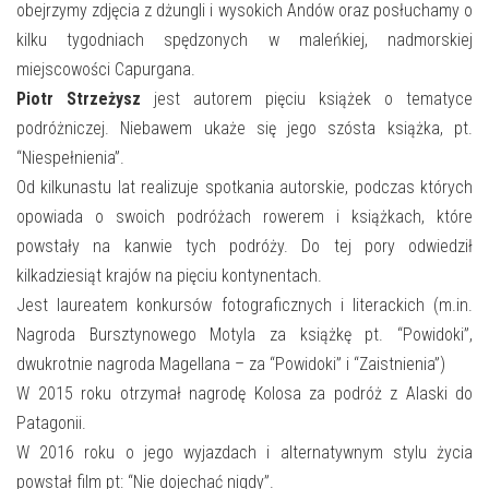
E-INFORMATOR
obejrzymy zdjęcia z dżungli i wysokich Andów oraz posłuchamy o
kilku tygodniach spędzonych w maleńkiej, nadmorskiej
O NAS
miejscowości Capurgana.
Piotr Strzeżysz
jest autorem pięciu książek o tematyce
podróżniczej. Niebawem ukaże się jego szósta książka, pt.
“Niespełnienia”.
Od kilkunastu lat realizuje spotkania autorskie, podczas których
opowiada o swoich podróżach rowerem i książkach, które
powstały na kanwie tych podróży. Do tej pory odwiedził
kilkadziesiąt krajów na pięciu kontynentach.
Jest laureatem konkursów fotograficznych i literackich (m.in.
Nagroda Bursztynowego Motyla za książkę pt. “Powidoki”,
dwukrotnie nagroda Magellana – za “Powidoki” i “Zaistnienia”)
W 2015 roku otrzymał nagrodę Kolosa za podróż z Alaski do
Patagonii.
W 2016 roku o jego wyjazdach i alternatywnym stylu życia
powstał film pt: “Nie dojechać nigdy”.