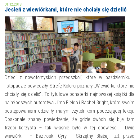
01.12.2018
Jesień z wiewiórkami, które nie chciały się dzielić
MOJE KONTO
AKTUALNOŚCI
NASZA OFERTA
NAJBLIŻSZE WYDARZENIA
STREFA WIEDZY O REGIONIE
WYDARZENIA BIEŻĄCE
STREFA KOLORU
WYDARZYŁO SIĘ
Dzieci z nowotomyskich przedszkoli, które w październiku i
NASZE FILIE
FORMY STAŁE
listopadzie odwiedziły Strefę Koloru poznały „Wiewiórki, które nie
chciały się dzielić”. To tytułowe bohaterki najnowszej książki dla
POLECANE STRONY
najmłodszych autorstwa Jima Fielda i Rachel Bright, które swoim
WYDARZENIA KULTURALNE
postępowaniem udzieliły małym czytelnikom pouczającej lekcji.
Doskonale znamy powiedzenie, że gdzie dwóch się bije tam
FOTO
trzeci korzysta – tak właśnie było w tej opowieści. Dwie
wiewiórki – Beztroski Cyryl i Skrzętny Błażej- tuż przed