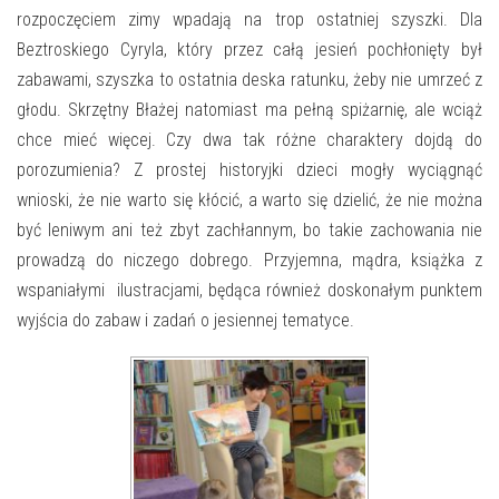
E-INFORMATOR
rozpoczęciem zimy wpadają na trop ostatniej szyszki. Dla
Beztroskiego Cyryla, który przez całą jesień pochłonięty był
O NAS
zabawami, szyszka to ostatnia deska ratunku, żeby nie umrzeć z
głodu. Skrzętny Błażej natomiast ma pełną spiżarnię, ale wciąż
chce mieć więcej. Czy dwa tak różne charaktery dojdą do
porozumienia? Z prostej historyjki dzieci mogły wyciągnąć
wnioski, że nie warto się kłócić, a warto się dzielić, że nie można
być leniwym ani też zbyt zachłannym, bo takie zachowania nie
prowadzą do niczego dobrego. Przyjemna, mądra, książka z
wspaniałymi ilustracjami, będąca również doskonałym punktem
wyjścia do zabaw i zadań o jesiennej tematyce.