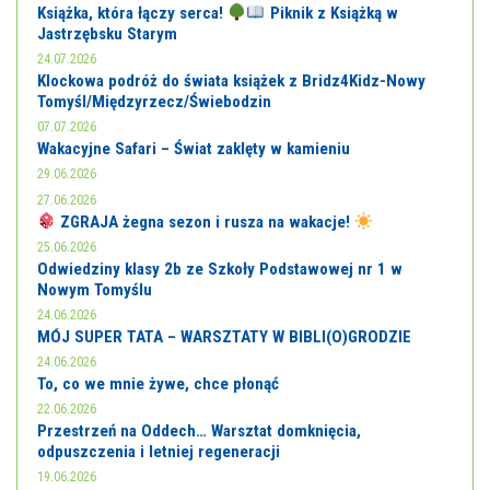
Książka, która łączy serca!
Piknik z Książką w
Jastrzębsku Starym
24.07.2026
Klockowa podróż do świata książek z Bridz4Kidz-Nowy
Tomyśl/Międzyrzecz/Świebodzin
07.07.2026
Wakacyjne Safari – Świat zaklęty w kamieniu
29.06.2026
27.06.2026
ZGRAJA żegna sezon i rusza na wakacje!
25.06.2026
Odwiedziny klasy 2b ze Szkoły Podstawowej nr 1 w
Nowym Tomyślu
24.06.2026
MÓJ SUPER TATA – WARSZTATY W BIBLI(O)GRODZIE
24.06.2026
To, co we mnie żywe, chce płonąć
22.06.2026
Przestrzeń na Oddech… Warsztat domknięcia,
odpuszczenia i letniej regeneracji
19.06.2026