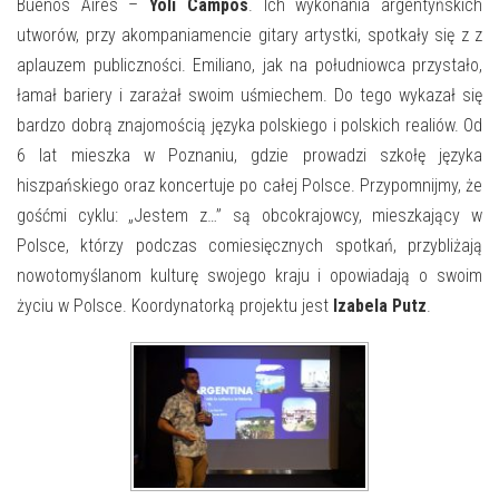
E-INFORMATOR
Buenos Aires –
Yoli Campos
. Ich wykonania argentyńskich
utworów, przy akompaniamencie gitary artystki, spotkały się z z
O NAS
aplauzem publiczności. Emiliano, jak na południowca przystało,
łamał bariery i zarażał swoim uśmiechem. Do tego wykazał się
bardzo dobrą znajomością języka polskiego i polskich realiów. Od
6 lat mieszka w Poznaniu, gdzie prowadzi szkołę języka
hiszpańskiego oraz koncertuje po całej Polsce. Przypomnijmy, że
gośćmi cyklu: „Jestem z…” są obcokrajowcy, mieszkający w
Polsce, którzy podczas comiesięcznych spotkań, przybliżają
nowotomyślanom kulturę swojego kraju i opowiadają o swoim
życiu w Polsce. Koordynatorką projektu jest
Izabela Putz
.