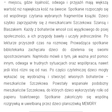
E-INFORMATOR
– miejscu, gdzie lojalność, odwaga i przyjaźń mają większą
wartość niż największa kość na świecie. Spotkanie rozpoczęło się
O NAS
od wspólnego czytania wybranych fragmentów książki. Dzieci
szybko zaprzyjaźniły się z mieszkańcami Szczekowa: Szansą i
Blaszakiem. Każdy z bohaterów wnosił coś wyjątkowego do psiej
społeczności, a ich przygody bawiły i uczyły jednocześnie. Po
lekturze przyszedł czas na rozmowę. Prowadząca spotkanie
bibliotekarka zachęcała dzieci do dzielenia się swoimi
spostrzeżeniami. Najmłodsi mówili o tym, jak ważna jest pomoc
innym, odwaga w trudnych sytuacjach oraz współpraca, nawet
jeśli ktoś różni się od nas. Po części czytelniczej dzieci mogły
wykazać się wyobraźnią i stworzyć własnych bohaterów –
mieszkańców Szczekowa. Powstały wspaniałe podobizny
mieszkańców Szczekowa, do których dzieci wykorzystały rolki od
papieru toaletowego. Spotkanie zakończyło się wspólną
rozgrywką w uwielbianą przez dzieci planszówką MEMORY.