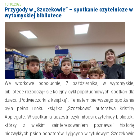
10.10.2025
Przygody w „Szczekowie” – spotkanie czytelnicze w
MOJE KONTO
wytomyskiej bibliotece
AKTUALNOŚCI
NASZA OFERTA
NAJBLIŻSZE WYDARZENIA
STREFA WIEDZY O REGIONIE
WYDARZENIA BIEŻĄCE
STREFA KOLORU
WYDARZYŁO SIĘ
NASZE FILIE
FORMY STAŁE
We wtorkowe popołudnie, 7 października, w wytomyskiej
bibliotece rozpoczął się kolejny cykl popołudniowych spotkań dla
POLECANE STRONY
dzieci: „Podwieczorki z książką”. Tematem pierwszego spotkania
była pełna uroku książka „Szczekowo” autorstwa Kristiny
WYDARZENIA KULTURALNE
Applegate. W spotkaniu uczestniczyli młodsi czytelnicy biblioteki,
FOTO
którzy z wielkim zainteresowaniem poznawali historię
niezwykłych psich bohaterów żyjących w tytułowym Szczekowie