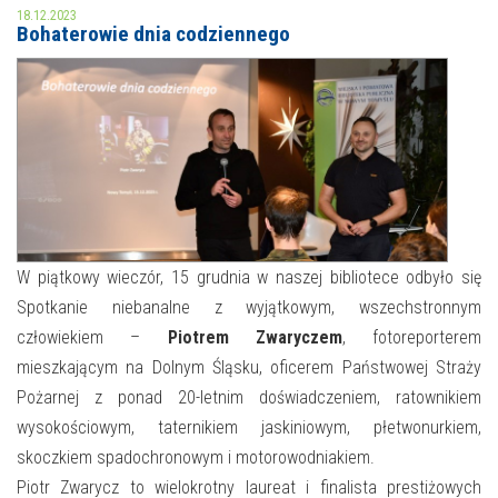
18.12.2023
Bohaterowie dnia codziennego
MOJE KONTO
AKTUALNOŚCI
NASZA OFERTA
NAJBLIŻSZE WYDARZENIA
STREFA WIEDZY O REGIONIE
WYDARZENIA BIEŻĄCE
STREFA KOLORU
WYDARZYŁO SIĘ
W piątkowy wieczór, 15 grudnia w naszej bibliotece odbyło się
NASZE FILIE
FORMY STAŁE
Spotkanie niebanalne z wyjątkowym, wszechstronnym
człowiekiem –
Piotrem Zwaryczem
, fotoreporterem
POLECANE STRONY
mieszkającym na Dolnym Śląsku, oficerem Państwowej Straży
WYDARZENIA KULTURALNE
Pożarnej z ponad 20-letnim doświadczeniem, ratownikiem
wysokościowym, taternikiem jaskiniowym, płetwonurkiem,
FOTO
skoczkiem spadochronowym i motorowodniakiem.
Piotr Zwarycz to wielokrotny laureat i finalista prestiżowych