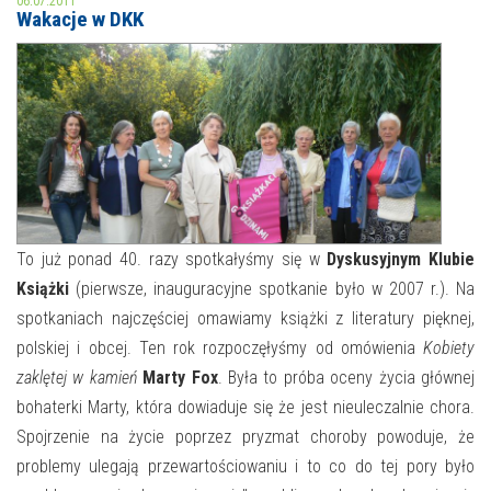
06.07.2011
Wakacje w DKK
MOJE KONTO
AKTUALNOŚCI
NASZA OFERTA
NAJBLIŻSZE WYDARZENIA
STREFA WIEDZY O REGIONIE
WYDARZENIA BIEŻĄCE
STREFA KOLORU
WYDARZYŁO SIĘ
To już ponad 40. razy spotkałyśmy się w
Dyskusyjnym Klubie
Książki
(pierwsze, inauguracyjne spotkanie było w 2007 r.). Na
NASZE FILIE
FORMY STAŁE
spotkaniach najczęściej omawiamy książki z literatury pięknej,
POLECANE STRONY
polskiej i obcej. Ten rok rozpoczęłyśmy od omówienia
Kobiety
zaklętej w kamień
Marty Fox
. Była to próba oceny życia głównej
WYDARZENIA KULTURALNE
bohaterki Marty, która dowiaduje się że jest nieuleczalnie chora.
Spojrzenie na życie poprzez pryzmat choroby powoduje, że
FOTO
problemy ulegają przewartościowaniu i to co do tej pory było