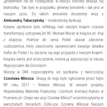
E-INFORMATOR
„problemem nie do rozwiązania” w obliczu choroby okazuje się
błahostką. Tak było w przypadku głównej bohaterki i tak jest w
O NAS
naszym życiu. Do takich wniosków doszłyśmy wraz z
Aleksandrą Tabaczyńską
– moderatorką dyskusji.
Kolejne spotkanie było refleksją nad naszym krajem czasów
transformacji ustrojowej lat 80. Michael Moran w książce pt.
Kraj
z księżyca. Podróże do serca Polski
ukazał zderzenie
cudzoziemca, który zauroczony opowieściami swojego dziadka
trafia do Polski i tu zaczyna się jego przygoda z naszym krajem.
Książka warta jest przeczytania, można ją wypożyczyć w naszej
Wypożyczalni dla Dorosłych.
Wiosnę w DKK rozpoczęłyśmy od spotkania z twórczością
Czesława Miłosza
. Okazją do tego było ogłoszenie przez Sejm
RP roku 2011 – Rokiem Miłosza. W ramach projektu
Wojewódzkiej Biblioteki Publicznej i Centrum Animacji Kultury w
Poznaniu pt.
Czego nas uczy Czesław Miłosz?
uczestniczyłyśmy w
warsztatach literackich
Cicho-sza: Czytamy Miłosza
! Naszym