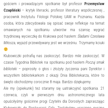
gościem i prowadzącym spotkanie był profesor
Przemysław
Czapliński
– krytyk literacki, profesor literatury współczesnej ,
pracownik Instytutu Filologii Polskiej UAM w Poznaniu. Każda
osoba, która zdecydowała się spisać swoje refleksje na temat
omawianych na spotkaniu utworów ma szansę wygrać
trzydniową wycieczkę do Krakowa pod hasłem:
Śladami Czesława
Miłosza
, wyjazd przewidywany jest we wrześniu. Trzymamy kciuki
Klubowiczki potrafią nas zaskoczyć. Bardzo mile zaskoczyć. W
czasie Tygodnia Bibliotek na spotkaniu pod hasłem
Poczuj smak
biblioteki
– poprosiły o głos i złożyły życzenia pani Dyrektor i
wszystkim bibliotekarkom z okazji Dnia Bibliotekarza, które to
święto obchodzimy corocznie 8 maja. Bardzo dziękujemy.
Ale my (opiekunki) też staramy się uatrakcyjnić spotkania. 21
czerwca, czyli w pierwszym dniu astronomicznego lata
opuściłyśmy gościnne progi Czytelni dla Dorosłych zapraszając
Klubowiczki do Restauracji
Gala
. Zostałyśmy uraczone pyszną