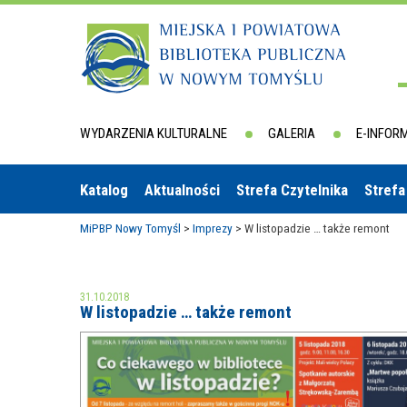
WYDARZENIA KULTURALNE
GALERIA
E-INFOR
Katalog
Aktualności
Strefa Czytelnika
Strefa
MiPBP Nowy Tomyśl
>
Imprezy
>
W listopadzie … także remont
31.10.2018
W listopadzie … także remont