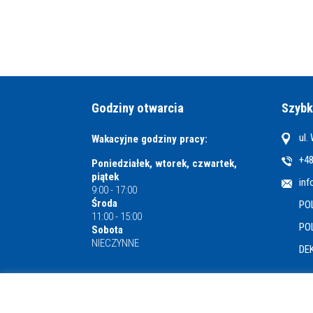
Godziny otwarcia
Szybk
ul.
Wakacyjne godziny pracy:
+48
Poniedziałek, wtorek, czwartek,
piątek
inf
9:00 - 17:00
Środa
PO
11:00 - 15:00
PO
Sobota
NIECZYNNE
DE
Miejska i Powiatowa Biblioteka Publiczna