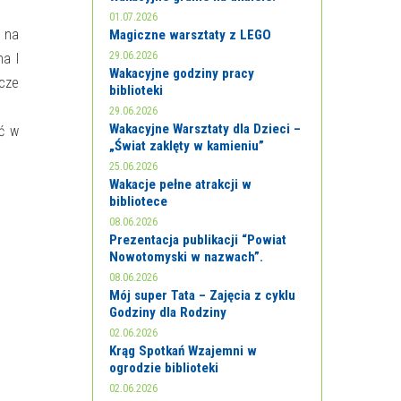
01.07.2026
 na
Magiczne warsztaty z LEGO
29.06.2026
na I
Wakacyjne godziny pracy
cze
biblioteki
29.06.2026
Wakacyjne Warsztaty dla Dzieci –
ść w
„Świat zaklęty w kamieniu”
25.06.2026
Wakacje pełne atrakcji w
bibliotece
08.06.2026
Prezentacja publikacji “Powiat
Nowotomyski w nazwach”.
08.06.2026
Mój super Tata – Zajęcia z cyklu
Godziny dla Rodziny
02.06.2026
Krąg Spotkań Wzajemni w
ogrodzie biblioteki
02.06.2026