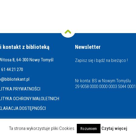
i kontakt z biblioteką
Newsletter
 Witosa 8, 64-300 Nowy Tomyśl
Zapisz się i bądź na bieżąco !
 61 44 21 270
o@bibliotekant.pl
Nr konta: BS w Nowym Tomyślu
29 9058 0000 0000 0003 5044 0001
LITYKA PRYWATNOŚCI
LITYKA OCHRONY MAŁOLETNICH
KLARACJA DOSTĘPNOŚCI
Ta strona wykorzystuje pliki Cookies
Czytaj więcej
Rozumiem