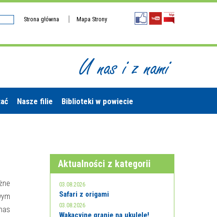
Strona główna
Mapa Strony
U nas i z nami
tać
Nasze filie
Biblioteki w powiecie
Aktualności z kategorii
óżne
03.08.2026
Safari z origami
wym
03.08.2026
 nas
Wakacyjne granie na ukulele!