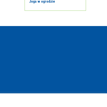
Joga w ogrodzie
© Copyright 2021 | www.bibliotekant.pl