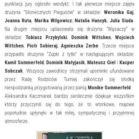
punktacji jury ogłosiło werdykt. I tak pierwsze miejsce zajęła
drużyna “Słonecznych Piegusów” w składzie:
Weronika Gaj
,
Joanna Ruta
,
Marika Wilgowicz
,
Natalia Hancyk
,
Julia Siuda
.
Na drugim miejscu uplasowała się drużyna “Wąsaczy” w
składzie:
Tobiasz Przybylski
,
Dominik Wittchen
,
Wojciech
Wittchen
,
Piotr Sobieraj
,
Agnieszka Zerbe
. Trzecie miejsce
przypadło drużynie “Zupki z tytki” w następującym składzie:
Kamil Sommerfeld
,
Dominik Matyjasik
,
Mateusz Giel
i
Kacper
Sobczak
. Wszyscy zawodnicy otrzymali upominki ufundowane
przez Radę Rodziców. Turniej zakończył się słodką
niespodzianką przygotowaną przez panią
Monike Sommerfeld
.
Aleksandra Kaczmarek bardzo serdecznie dziękuje wszystkim
którzy przyczynili się do tego, że to wtorkowe, majowe
popołudnie upłynęło w tak miłej, sympatycznej i przyjemnej
atmosferze.