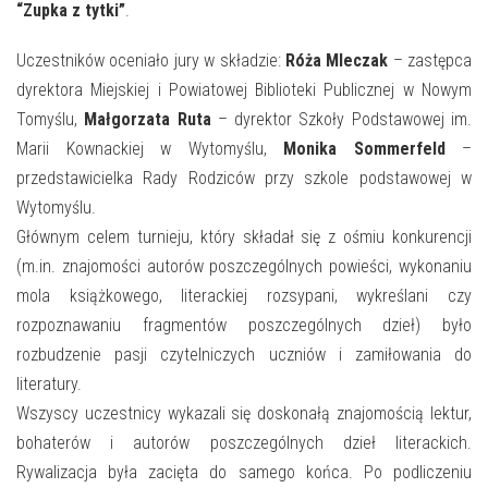
E-INFORMATOR
“Zupka z tytki”
.
O NAS
Uczestników oceniało jury w składzie:
Róża Mleczak
– zastępca
dyrektora Miejskiej i Powiatowej Biblioteki Publicznej w Nowym
Tomyślu,
Małgorzata Ruta
– dyrektor Szkoły Podstawowej im.
Marii Kownackiej w Wytomyślu,
Monika Sommerfeld
–
przedstawicielka Rady Rodziców przy szkole podstawowej w
Wytomyślu.
Głównym celem turnieju, który składał się z ośmiu konkurencji
(m.in. znajomości autorów poszczególnych powieści, wykonaniu
mola książkowego, literackiej rozsypani, wykreślani czy
rozpoznawaniu fragmentów poszczególnych dzieł) było
rozbudzenie pasji czytelniczych uczniów i zamiłowania do
literatury.
Wszyscy uczestnicy wykazali się doskonałą znajomością lektur,
bohaterów i autorów poszczególnych dzieł literackich.
Rywalizacja była zacięta do samego końca. Po podliczeniu