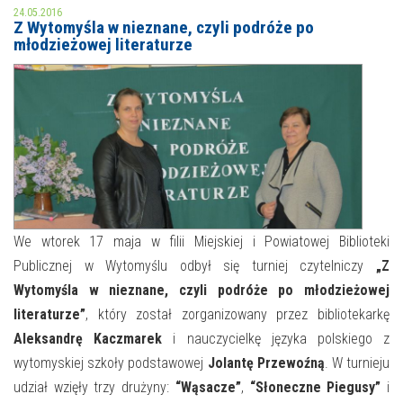
24.05.2016
Z Wytomyśla w nieznane, czyli podróże po
MOJE KONTO
młodzieżowej literaturze
AKTUALNOŚCI
NASZA OFERTA
NAJBLIŻSZE WYDARZENIA
STREFA WIEDZY O REGIONIE
WYDARZENIA BIEŻĄCE
STREFA KOLORU
WYDARZYŁO SIĘ
NASZE FILIE
FORMY STAŁE
We wtorek 17 maja w filii Miejskiej i Powiatowej Biblioteki
Publicznej w Wytomyślu odbył się turniej czytelniczy
„Z
POLECANE STRONY
Wytomyśla w nieznane, czyli podróże po młodzieżowej
literaturze”
, który został zorganizowany przez bibliotekarkę
WYDARZENIA KULTURALNE
Aleksandrę Kaczmarek
i nauczycielkę języka polskiego z
FOTO
wytomyskiej szkoły podstawowej
Jolantę Przewoźną
. W turnieju
udział wzięły trzy drużyny:
“Wąsacze”
,
“Słoneczne Piegusy”
i