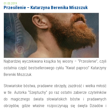
01.03.2019
Przesilenie – Katarzyna Berenika Miszczuk
MOJE KONTO
AKTUALNOŚCI
NASZA OFERTA
NAJBLIŻSZE WYDARZENIA
STREFA WIEDZY O REGIONIE
WYDARZENIA BIEŻĄCE
STREFA KOLORU
WYDARZYŁO SIĘ
Najbardziej wyczekiwana książka tej wiosny – “Przesilenie”, czyli
NASZE FILIE
FORMY STAŁE
ostatnia część bestsellerowego cyklu “Kwiat paproci” Katarzyny
Bereniki Miszczuk.
POLECANE STRONY
Słowiańskie bóstwa, pradawne obrzędy, zazdrość i wielka miłość
WYDARZENIA KULTURALNE
w tle. Autorka “Szeptuchy” po raz ostatni zabierze czytelników
FOTO
do magicznego świata słowiańskich bóstw i pradawnych
obrzędów, gdzie właśnie rozpoczynają się święta Dziadów i