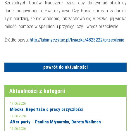
E-INFORMATOR
Szczodrych Godów. Nadszedł czas, aby dotrzymać obietnicy
danej bogowi ognia, Swarożycowi. Czy Gosia sprosta zadaniu?
O NAS
Tym bardziej, że nie wiadomo, jak zachowa się Mieszko, jej wielka
miłość: pomoże w spełnieniu przysięgi czy… wręcz przeciwnie.
Źródło opisu:
http://lubimyczytac.pl/ksiazka/4823222/przesilenie
powrót do aktualności
Aktualności z kategorii
17.06.2026
Młócka. Reportaże o pracy przyszłości
17.06.2026
After party – Paulina Młynarska, Dorota Wellman
17.06.2026