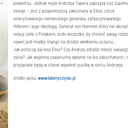
powietrzu. Jednak myśli Andrzeja Tapera zaprząta coś zupełni
innego – jest z wzajemnością zakochany w Elise, córce
emerytowanego niemieckiego generała, zafascynowanego
Hitlerem i jego ideologią. Generał von Hummel, który nie akcep
relacji córki z Polakiem, zrobi wszystko, by chronić swoją rodzi
nawet jeśli miałby stanąć na drodze wielkiemu uczuciu…
Jak potoczą się losy Elise? Czy Andrzej zdradzi miłość swojeg
życia? Jak wojenna zawierucha wpłynie na los zakochanych i 
przyjaciele będą w stanie wypełnić pustkę w sercu Andrzeja.
źródło opisu:
www.lubimyczytac.pl