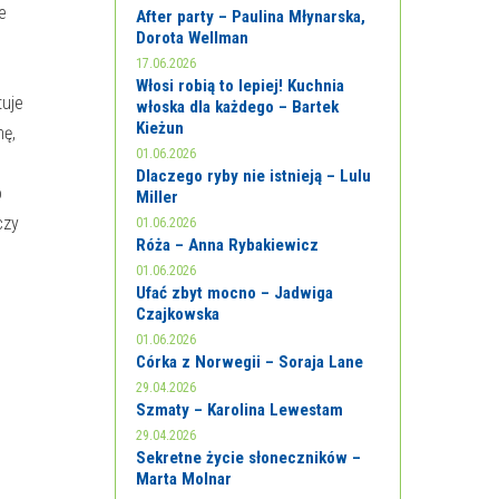
e
After party – Paulina Młynarska,
Dorota Wellman
17.06.2026
Włosi robią to lepiej! Kuchnia
tuje
włoska dla każdego – Bartek
Kieżun
nę,
01.06.2026
Dlaczego ryby nie istnieją – Lulu
o
Miller
czy
01.06.2026
Róża – Anna Rybakiewicz
01.06.2026
Ufać zbyt mocno – Jadwiga
Czajkowska
01.06.2026
Córka z Norwegii – Soraja Lane
29.04.2026
Szmaty – Karolina Lewestam
29.04.2026
Sekretne życie słoneczników –
Marta Molnar