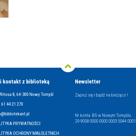
i kontakt z biblioteką
Newsletter
 Witosa 8, 64-300 Nowy Tomyśl
Zapisz się i bądź na bieżąco !
 61 44 21 270
o@bibliotekant.pl
Nr konta: BS w Nowym Tomyślu
29 9058 0000 0000 0003 5044 0001
LITYKA PRYWATNOŚCI
LITYKA OCHRONY MAŁOLETNICH