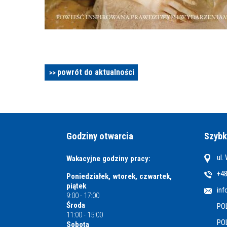
powrót do aktualności
Godziny otwarcia
Szybk
ul.
Wakacyjne godziny pracy:
+48
Poniedziałek, wtorek, czwartek,
piątek
inf
9:00 - 17:00
Środa
PO
11:00 - 15:00
PO
Sobota