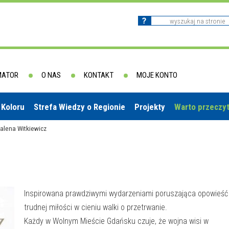
MATOR
O NAS
KONTAKT
MOJE KONTO
 Koloru
Strefa Wiedzy o Regionie
Projekty
Warto przeczy
alena Witkiewicz
Inspirowana prawdziwymi wydarzeniami poruszająca opowieść
trudnej miłości w cieniu walki o przetrwanie.
Każdy w Wolnym Mieście Gdańsku czuje, że wojna wisi w