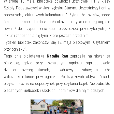
E-INFORMATOR
W środę, 10 maja, bibliotekę odwiedzili uczniowie III i IV klasy
Szkoły Podstawowej w Jastrzębsku Starym. Uczestniczyli oni w
O NAS
radosnych „Lekturowych kalamburach”. Było dużo rozmów, sporo
śmiechu i emocji. To doskonała okazja nie tylko do integracji, ale
również do przypomnienia sobie przez dzieci przeczytanych już
lektur i zapoznania się tymi, które jeszcze przed nimi.
Tydzień Bibliotek zakończył się 12 maja piątkowym „Czytaniem
przy ognisku”.
Tego dnia bibliotekarka
Natalia Rau
zaprosiła na skwer za
biblioteką, gdzie przy rozpalonym ognisku zaproponowała
dzieciom szereg starych, podwórkowych zabaw, a także
wyliczanki i tańce przy ognisku. Po fizycznych aktywnościach
przyszedł czas na odpoczynek przy czytaniu bajek. Nie zabrakło
pieczonych kiełbasek i słodkich upominków dla najmłodszych.