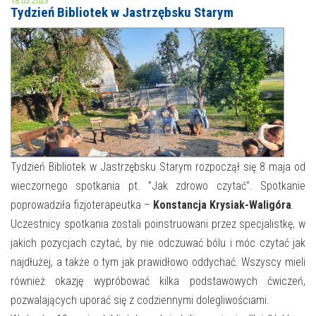
18.05.2023
Tydzień Bibliotek w Jastrzębsku Starym
MOJE KONTO
AKTUALNOŚCI
NASZA OFERTA
NAJBLIŻSZE WYDARZENIA
STREFA WIEDZY O REGIONIE
WYDARZENIA BIEŻĄCE
STREFA KOLORU
WYDARZYŁO SIĘ
Tydzień Bibliotek w Jastrzębsku Starym rozpoczął się 8 maja od
wieczornego spotkania pt. ”Jak zdrowo czytać”. Spotkanie
NASZE FILIE
FORMY STAŁE
poprowadziła fizjoterapeutka –
Konstancja Krysiak-Waligóra
.
POLECANE STRONY
Uczestnicy spotkania zostali poinstruowani przez specjalistkę, w
jakich pozycjach czytać, by nie odczuwać bólu i móc czytać jak
WYDARZENIA KULTURALNE
najdłużej, a także o tym jak prawidłowo oddychać. Wszyscy mieli
również okazję wypróbować kilka podstawowych ćwiczeń,
FOTO
pozwalających uporać się z codziennymi dolegliwościami.